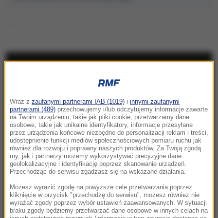
NAJNOWSZE
23:57
Wraz z
zaufanymi partnerami IAB (1019)
i
innymi zaufanymi
Były żołnierz USA przechodzi piekło w Rosji.
partnerami (489)
przechowujemy i/lub odczytujemy informacje zawarte
Waszyngton naciska na Moskwę
na Twoim urządzeniu, takie jak pliki cookie, przetwarzamy dane
osobowe, takie jak unikalne identyfikatory, informacje przesyłane
przez urządzenia końcowe niezbędne do personalizacji reklam i treści,
23:18
udostępnienie funkcji mediów społecznościowych pomiaru ruchu jak
„To był dobry dzień”. Iga Świątek awansowała
również dla rozwoju i poprawny naszych produktów. Za Twoją zgodą
my, jak i partnerzy możemy wykorzystywać precyzyjne dane
do kolejnej rundy w Toronto
geolokalizacyjne i identyfikację poprzez skanowanie urządzeń.
Przechodząc do serwisu zgadzasz się na wskazane działania.
23:08
Możesz wyrazić zgodę na powyższe cele przetwarzania poprzez
„Są już pewne postępy”. Donald Trump mówił
kliknięcie w przycisk "przechodzę do serwisu", możesz również nie
wyrażać zgody poprzez wybór ustawień zaawansowanych. W sytuacji
o wojnie w Ukrainie
braku zgody będziemy przetwarzać dane osobowe w innych celach na