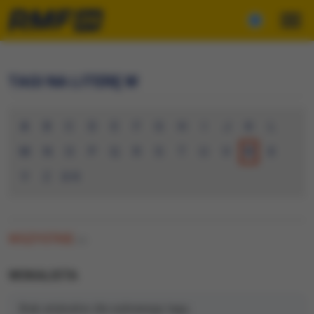
TAGI NA LITERĘ W
A
B
C
D
E
F
G
H
I
J
K
L
M
N
O
P
Q
R
S
T
U
V
W
X
Y
Z
0-9
WSZYSTKIE
(0)
WOKALISTA
Brak artykułów dla wybranego tagu.