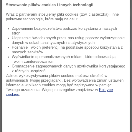
Stosowanie plików cookies i innych technologii
Wraz z partnerami stosujemy pliki cookies (tzw. ciasteczka) i inne
pokrewne technologie, które mają na celu:
Poranna rozmowa w RMF FM
Zapewnienie bezpieczeństwa podczas korzystania z naszych
Gościem Marcin Mastalerek
stron
Ulepszenie świadczonych przez nas usług poprzez wykorzystanie
danych w celach analitycznych i statystycznych
Poznanie Twoich preferencji na podstawie sposobu korzystania z
naszych serwisów
NAJPOPULARNIEJSZE
Wyświetlanie spersonalizowanych reklam, które odpowiadają
Twoim zainteresowaniom
Gromadzenie zagregowanych danych użytkownika korzystającego
z różnych urządzeń
Niedziela, 2 sierpnia 2026 (16:32)
Zakres wykorzystywania plików cookies możesz określić w
Gdzie żyje się najlepiej? Oto raj dla emigrantów
ustawieniach Twojej przeglądarki. Bez wprowadzenia zmian ustawień,
informacje w plikach cookies mogą być zapisywane w pamięci
Twojego urządzenia. Więcej szczegółów znajdziesz w
Polityce
cookies
.
Sobota, 1 sierpnia 2026 (15:39)
Sumy opanowały jezioro Garda. Włosi przygotowali
100 tys. euro dla tych, którzy je złowią
Niedziela, 2 sierpnia 2026 (05:13)