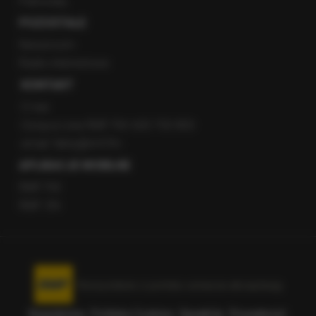
Patronaty
POZOSTAŁE
Newsroom
Radio internetowe
KONTAKT
O nas
Gorąca Linia RMF FM: 600 700 800
email: fakty@rmf.fm
APLIKACJE MOBILNE
RMF FM
RMF ON
Korzystanie z portalu oznacza akceptację
Regulaminu
.
Polityka Cookies
.
SpeakUp
.
Prywatność
.