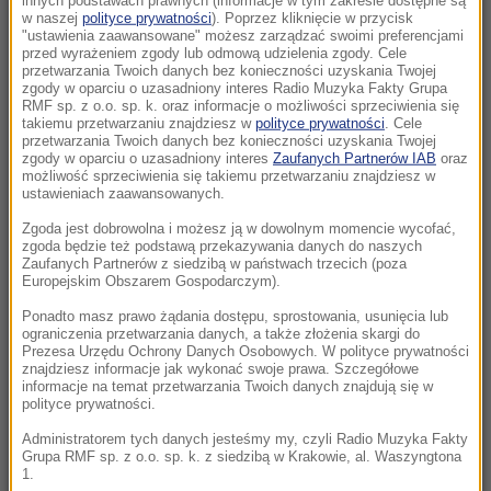
innych podstawach prawnych (informacje w tym zakresie dostępne są
22:17
w naszej
polityce prywatności
). Poprzez kliknięcie w przycisk
"ustawienia zaawansowane" możesz zarządzać swoimi preferencjami
GKS Katowice w nieciekawej sytuacji przed
przed wyrażeniem zgody lub odmową udzielenia zgody. Cele
rewanżem z Izraelczykami
przetwarzania Twoich danych bez konieczności uzyskania Twojej
zgody w oparciu o uzasadniony interes Radio Muzyka Fakty Grupa
RMF sp. z o.o. sp. k. oraz informacje o możliwości sprzeciwienia się
21:42
takiemu przetwarzaniu znajdziesz w
polityce prywatności
. Cele
Raków bezbramkowo remisuje. Sprawa
przetwarzania Twoich danych bez konieczności uzyskania Twojej
zgody w oparciu o uzasadniony interes
Zaufanych Partnerów IAB
oraz
awansu otwarta
możliwość sprzeciwienia się takiemu przetwarzaniu znajdziesz w
ustawieniach zaawansowanych.
21:37
Zgoda jest dobrowolna i możesz ją w dowolnym momencie wycofać,
Rosja na dalekiej północy ćwiczyła walkę z
zgoda będzie też podstawą przekazywania danych do naszych
NATO
Zaufanych Partnerów z siedzibą w państwach trzecich (poza
Europejskim Obszarem Gospodarczym).
21:15
Ponadto masz prawo żądania dostępu, sprostowania, usunięcia lub
ograniczenia przetwarzania danych, a także złożenia skargi do
Masakra w Jemenie. Huti przeszli do
Prezesa Urzędu Ochrony Danych Osobowych. W polityce prywatności
ofensywy
znajdziesz informacje jak wykonać swoje prawa. Szczegółowe
informacje na temat przetwarzania Twoich danych znajdują się w
polityce prywatności.
21:14
Tam jeszcze nie był. Zełenski odwiedzi
Administratorem tych danych jesteśmy my, czyli Radio Muzyka Fakty
Grupa RMF sp. z o.o. sp. k. z siedzibą w Krakowie, al. Waszyngtona
partnera Rosji
1.