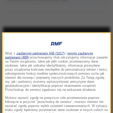
NAJNOWSZE
12:43
Wraz z
zaufanymi partnerami IAB (1017)
i
innymi zaufanymi
Policjant odebrał poród na stacji paliw.
partnerami (489)
przechowujemy i/lub odczytujemy informacje zawarte
Niezwykła akcja w Kujawsko-Pomorskiem
na Twoim urządzeniu, takie jak pliki cookie, przetwarzamy dane
osobowe, takie jak unikalne identyfikatory, informacje przesyłane
przez urządzenia końcowe niezbędne do personalizacji reklam i treści,
12:33
udostępnienie funkcji mediów społecznościowych pomiaru ruchu jak
Darwin miał rację. Po 150 latach udowodniła
również dla rozwoju i poprawny naszych produktów. Za Twoją zgodą
my, jak i partnerzy możemy wykorzystywać precyzyjne dane
to ta roślina
geolokalizacyjne i identyfikację poprzez skanowanie urządzeń.
Przechodząc do serwisu zgadzasz się na wskazane działania.
12:30
Możesz wyrazić zgodę na powyższe cele przetwarzania poprzez
„Zmagałem się ze smutkiem i depresją”. Autor
kliknięcie w przycisk "przechodzę do serwisu", możesz również nie
„Gry o tron” w szczerym wyznaniu
wyrażać zgody poprzez wybór ustawień zaawansowanych. W sytuacji
braku zgody będziemy przetwarzać dane osobowe w innych celach na