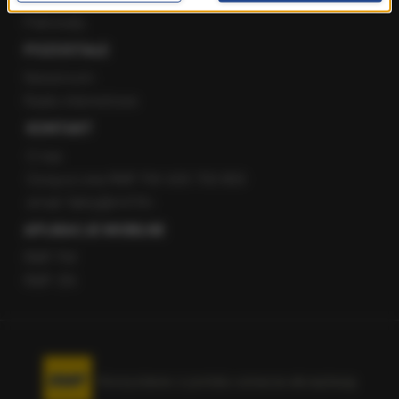
Patronaty
POZOSTAŁE
Newsroom
Radio internetowe
KONTAKT
O nas
Gorąca Linia RMF FM: 600 700 800
email: fakty@rmf.fm
APLIKACJE MOBILNE
RMF FM
RMF ON
Korzystanie z portalu oznacza akceptację