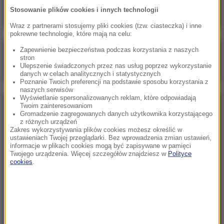
Stosowanie plików cookies i innych technologii
Wraz z partnerami stosujemy pliki cookies (tzw. ciasteczka) i inne
pokrewne technologie, które mają na celu:
Zapewnienie bezpieczeństwa podczas korzystania z naszych
Poranna rozmowa w RMF FM
stron
Ulepszenie świadczonych przez nas usług poprzez wykorzystanie
Gościem Zbigniew Bogucki
danych w celach analitycznych i statystycznych
Poznanie Twoich preferencji na podstawie sposobu korzystania z
naszych serwisów
Wyświetlanie spersonalizowanych reklam, które odpowiadają
Twoim zainteresowaniom
NAJPOPULARNIEJSZE
Gromadzenie zagregowanych danych użytkownika korzystającego
z różnych urządzeń
Zakres wykorzystywania plików cookies możesz określić w
Niedziela, 2 sierpnia 2026 (16:32)
ustawieniach Twojej przeglądarki. Bez wprowadzenia zmian ustawień,
informacje w plikach cookies mogą być zapisywane w pamięci
Gdzie żyje się najlepiej? Oto raj dla emigrantów
Twojego urządzenia. Więcej szczegółów znajdziesz w
Polityce
cookies
.
Sobota, 1 sierpnia 2026 (15:39)
Sumy opanowały jezioro Garda. Włosi przygotowali
100 tys. euro dla tych, którzy je złowią