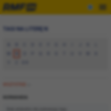
TAGI NA LITERĘ N
A
B
C
D
E
F
G
H
I
J
K
L
M
N
O
P
Q
R
S
T
U
V
W
X
Y
Z
0-9
WSZYSTKIE
(0)
NORMANDIA
Brak artykułów dla wybranego tagu.