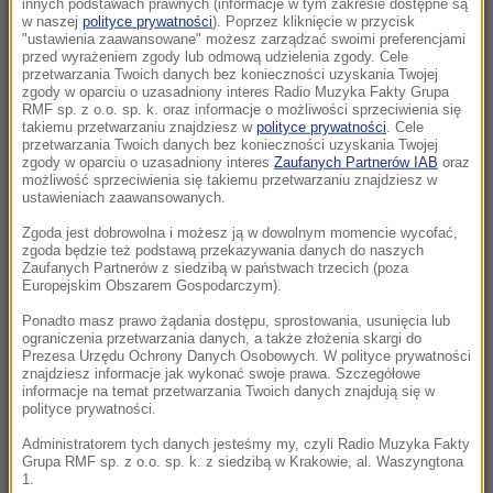
innych podstawach prawnych (informacje w tym zakresie dostępne są
12:18
w naszej
polityce prywatności
). Poprzez kliknięcie w przycisk
"ustawienia zaawansowane" możesz zarządzać swoimi preferencjami
Ostatni lot brytyjskich lotników. Świnoujski las
przed wyrażeniem zgody lub odmową udzielenia zgody. Cele
odkrywa tajemnicę sprzed lat
przetwarzania Twoich danych bez konieczności uzyskania Twojej
zgody w oparciu o uzasadniony interes Radio Muzyka Fakty Grupa
RMF sp. z o.o. sp. k. oraz informacje o możliwości sprzeciwienia się
11:57
takiemu przetwarzaniu znajdziesz w
polityce prywatności
. Cele
Historyczny rekord upałów pod Tatrami. Kiedy
przetwarzania Twoich danych bez konieczności uzyskania Twojej
zgody w oparciu o uzasadniony interes
Zaufanych Partnerów IAB
oraz
się ochłodzi?
możliwość sprzeciwienia się takiemu przetwarzaniu znajdziesz w
ustawieniach zaawansowanych.
11:54
Zgoda jest dobrowolna i możesz ją w dowolnym momencie wycofać,
Polak zmarł po interwencji policji. Jest wiele
zgoda będzie też podstawą przekazywania danych do naszych
pytań i śledztwo prokuratury
Zaufanych Partnerów z siedzibą w państwach trzecich (poza
Europejskim Obszarem Gospodarczym).
11:49
Ponadto masz prawo żądania dostępu, sprostowania, usunięcia lub
Rekordowa rekrutacja w szkołach i na
ograniczenia przetwarzania danych, a także złożenia skargi do
Prezesa Urzędu Ochrony Danych Osobowych. W polityce prywatności
uczelniach. Nawet 96 kandydatów na jedno
znajdziesz informacje jak wykonać swoje prawa. Szczegółowe
miejsce
informacje na temat przetwarzania Twoich danych znajdują się w
polityce prywatności.
11:48
Administratorem tych danych jesteśmy my, czyli Radio Muzyka Fakty
Grupa RMF sp. z o.o. sp. k. z siedzibą w Krakowie, al. Waszyngtona
Leszczyna ma przeprosić posła PiS. Poszło o
1.
„parasol ochronny”