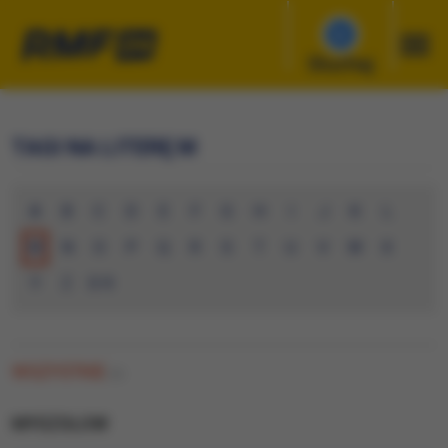
Słuchaj
TAGI NA LITERĘ M
A
B
C
D
E
F
G
H
I
J
K
L
M
N
O
P
Q
R
S
T
U
V
W
X
Y
Z
0-9
WSZYSTKIE
(0)
MYSZOLOW