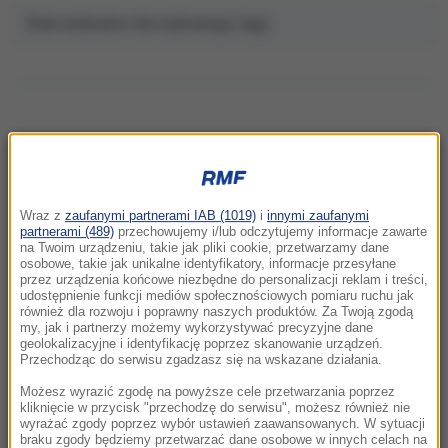
Brak artykułów dla wybranego tagu.
NAJNOWSZE
Wraz z
zaufanymi partnerami IAB (1019)
i
innymi zaufanymi
22:32
partnerami (489)
przechowujemy i/lub odczytujemy informacje zawarte
Hiszpania i Włochy na kursie kolizyjnym.
na Twoim urządzeniu, takie jak pliki cookie, przetwarzamy dane
osobowe, takie jak unikalne identyfikatory, informacje przesyłane
Spór o kontrole graniczne
przez urządzenia końcowe niezbędne do personalizacji reklam i treści,
udostępnienie funkcji mediów społecznościowych pomiaru ruchu jak
również dla rozwoju i poprawny naszych produktów. Za Twoją zgodą
21:41
my, jak i partnerzy możemy wykorzystywać precyzyjne dane
Alarm w Niemczech. Niezidentyfikowane
geolokalizacyjne i identyfikację poprzez skanowanie urządzeń.
drony przeleciały nad „stocznią Patriotów”
Przechodząc do serwisu zgadzasz się na wskazane działania.
Możesz wyrazić zgodę na powyższe cele przetwarzania poprzez
21:38
kliknięcie w przycisk "przechodzę do serwisu", możesz również nie
wyrażać zgody poprzez wybór ustawień zaawansowanych. W sytuacji
Pizza, słoneczna pogoda, Mateusz
braku zgody będziemy przetwarzać dane osobowe w innych celach na