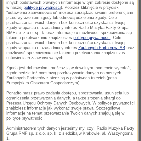
Morawiecki. Były premier spotkał się z
innych podstawach prawnych (informacje w tym zakresie dostępne są
w naszej
polityce prywatności
). Poprzez kliknięcie w przycisk
mieszkańcami Jagodna
"ustawienia zaawansowane" możesz zarządzać swoimi preferencjami
przed wyrażeniem zgody lub odmową udzielenia zgody. Cele
21:11
przetwarzania Twoich danych bez konieczności uzyskania Twojej
zgody w oparciu o uzasadniony interes Radio Muzyka Fakty Grupa
Senat USA przyjął ustawę o „piekielnych”
RMF sp. z o.o. sp. k. oraz informacje o możliwości sprzeciwienia się
sankcjach Grahama na Rosję i Iran
takiemu przetwarzaniu znajdziesz w
polityce prywatności
. Cele
przetwarzania Twoich danych bez konieczności uzyskania Twojej
zgody w oparciu o uzasadniony interes
Zaufanych Partnerów IAB
oraz
21:05
możliwość sprzeciwienia się takiemu przetwarzaniu znajdziesz w
Atak na nastolatka w Kamiennej Górze. Nowe
ustawieniach zaawansowanych.
informacje
Zgoda jest dobrowolna i możesz ją w dowolnym momencie wycofać,
zgoda będzie też podstawą przekazywania danych do naszych
Zaufanych Partnerów z siedzibą w państwach trzecich (poza
20:53
Europejskim Obszarem Gospodarczym).
Chciał dotrzeć do Ceuty na paralotni. Wpadł
do morza
Ponadto masz prawo żądania dostępu, sprostowania, usunięcia lub
ograniczenia przetwarzania danych, a także złożenia skargi do
Prezesa Urzędu Ochrony Danych Osobowych. W polityce prywatności
20:50
znajdziesz informacje jak wykonać swoje prawa. Szczegółowe
informacje na temat przetwarzania Twoich danych znajdują się w
Wyścig o Kraków nabiera tempa. Oto wyniki
polityce prywatności.
nowego sondażu
Administratorem tych danych jesteśmy my, czyli Radio Muzyka Fakty
Grupa RMF sp. z o.o. sp. k. z siedzibą w Krakowie, al. Waszyngtona
20:37
1.