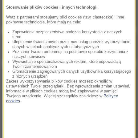
Skala nieprawidłowości na SOR-ach poraża.
Stosowanie plików cookies i innych technologii
Milionowe wypłaty, ponad stugodzinne dyżury
Wraz z partnerami stosujemy pliki cookies (tzw. ciasteczka) i inne
pokrewne technologie, które mają na celu:
Zapewnienie bezpieczeństwa podczas korzystania z naszych
stron
Poranna rozmowa w RMF FM
Ulepszenie świadczonych przez nas usług poprzez wykorzystanie
danych w celach analitycznych i statystycznych
Gościem Marcin Mastalerek
Poznanie Twoich preferencji na podstawie sposobu korzystania z
naszych serwisów
Wyświetlanie spersonalizowanych reklam, które odpowiadają
Twoim zainteresowaniom
Gromadzenie zagregowanych danych użytkownika korzystającego
NAJPOPULARNIEJSZE
z różnych urządzeń
Zakres wykorzystywania plików cookies możesz określić w
ustawieniach Twojej przeglądarki. Bez wprowadzenia zmian ustawień,
informacje w plikach cookies mogą być zapisywane w pamięci
Niedziela, 2 sierpnia 2026 (16:32)
Twojego urządzenia. Więcej szczegółów znajdziesz w
Polityce
Gdzie żyje się najlepiej? Oto raj dla emigrantów
cookies
.
Sobota, 1 sierpnia 2026 (15:39)
Sumy opanowały jezioro Garda. Włosi przygotowali
100 tys. euro dla tych, którzy je złowią