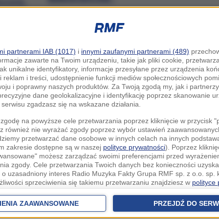
PIĄTEK, 5 GRUDNIA 2025 (11:25)
KAMIL STOCH
i partnerami IAB (1017)
i
innymi zaufanymi partnerami (489)
przechow
PŚ W SKOKACH NARCIARSKICH W LILLEHAMMER. STOCH 
ormacje zawarte na Twoim urządzeniu, takie jak pliki cookie, przetwar
jak unikalne identyfikatory, informacje przesyłane przez urządzenia k
LEPIEJ, ALE NADAL W DRUGIEJ DZIESIĄTCE
i reklam i treści, udostępnienie funkcji mediów społecznościowych pom
NIEDZIELA, 23 LISTOPADA 2025 (18:05)
woju i poprawny naszych produktów. Za Twoją zgodą my, jak i partner
recyzyjne dane geolokalizacyjne i identyfikację poprzez skanowanie u
KAMIL STOCH
serwisu zgadzasz się na wskazane działania.
zgodę na powyższe cele przetwarzania poprzez kliknięcie w przycisk 
KAMIL STOCH W FORMIE. UDANY WYSTĘP POLSKIEGO
z również nie wyrażać zgody poprzez wybór ustawień zaawansowanych
dziemy przetwarzać dane osobowe w innych celach na innych podsta
MISTRZA
ym zakresie dostępne są w naszej
polityce prywatności
). Poprzez kliknię
SOBOTA, 18 PAŹDZIERNIKA 2025 (17:10)
awansowane" możesz zarządzać swoimi preferencjami przed wyrażenie
ia zgody. Cele przetwarzania Twoich danych bez konieczności uzyska
KAMIL STOCH
 o uzasadniony interes Radio Muzyka Fakty Grupa RMF sp. z o.o. sp. k
żliwości sprzeciwienia się takiemu przetwarzaniu znajdziesz w
polityce
nia Twoich danych bez konieczności uzyskania Twojej zgody w oparci
LETNIA GP W SKOKACH - KUBACKI I STOCH WYGRALI KO
ch Partnerów IAB
oraz możliwość sprzeciwienia się takiemu przetwarza
IENIA ZAAWANSOWANE
PRZEJDŹ DO SERW
aawansowanych.
DUETÓW