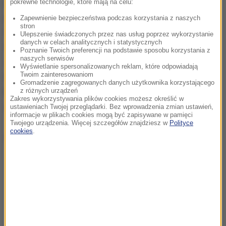
podstawa. Jest dużo konkurencji, w których nasi
pokrewne technologie, które mają na celu:
piloci biorą udział na Mistrzostwach Polski i
Zapewnienie bezpieczeństwa podczas korzystania z naszych
stron
Mistrzostwach Świata. Będą mogli znów na tym
Ulepszenie świadczonych przez nas usług poprzez wykorzystanie
danych w celach analitycznych i statystycznych
lotnisku trenować, ćwiczyć, szlifować swoje
Poznanie Twoich preferencji na podstawie sposobu korzystania z
naszych serwisów
umiejętności
- mówił Witkowski. Jak przyznaje
Wyświetlanie spersonalizowanych reklam, które odpowiadają
Twoim zainteresowaniom
trudno będzie jednak nadrobić te letnie dni, podczas
Gromadzenie zagregowanych danych użytkownika korzystającego
których loty się nie odbywały, zwłaszcza że wielu
z różnych urządzeń
Zakres wykorzystywania plików cookies możesz określić w
zawodników uczy się i właśnie wróciło do szkół.
ustawieniach Twojej przeglądarki. Bez wprowadzenia zmian ustawień,
informacje w plikach cookies mogą być zapisywane w pamięci
Twojego urządzenia. Więcej szczegółów znajdziesz w
Polityce
cookies
.
Dalsza część artykułu pod materiałem video: