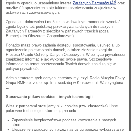
zgody w oparciu o uzasadniony interes
Zaufanych Partnerów IAB
oraz
możliwość sprzeciwienia się takiemu przetwarzaniu znajdziesz w
ustawieniach zaawansowanych.
Zgoda jest dobrowolna i możesz ją w dowolnym momencie wycofać,
zgoda będzie też podstawą przekazywania danych do naszych
Zaufanych Partnerów z siedzibą w państwach trzecich (poza
Europejskim Obszarem Gospodarczym).
Ponadto masz prawo żądania dostępu, sprostowania, usunięcia lub
ograniczenia przetwarzania danych, a także złożenia skargi do
Prezesa Urzędu Ochrony Danych Osobowych. W polityce prywatności
znajdziesz informacje jak wykonać swoje prawa. Szczegółowe
informacje na temat przetwarzania Twoich danych znajdują się w
polityce prywatności.
Administratorem tych danych jesteśmy my, czyli Radio Muzyka Fakty
Niewiele zmieni się natomiast dla mieszkańców
Grupa RMF sp. z o.o. sp. k. z siedzibą w Krakowie, al. Waszyngtona
1.
gmin Kołobrzeg i Dygowo, którzy z bezpłatnej
Stosowanie plików cookies i innych technologii
komunikacji miejskiej w Kołobrzegu korzystają w
Wraz z partnerami stosujemy pliki cookies (tzw. ciasteczka) i inne
ramach porozumienia międzygminnego.
pokrewne technologie, które mają na celu:
Zapewnienie bezpieczeństwa podczas korzystania z naszych
Ponadto osoby, które ukończyły 70 lat, nadal mogą
stron
Ulepszenie świadczonych przez nas usług poprzez wykorzystanie
podróżować za darmo pod warunkiem posiadania