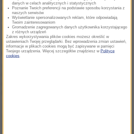
danych w celach analitycznych i statystycznych
biletu elektronicznego. W przypadku jego braku
Poznanie Twoich preferencji na podstawie sposobu korzystania z
naszych serwisów
obowiązywać będzie ulga 50 proc. za okazaniem
Wyświetlanie spersonalizowanych reklam, które odpowiadają
Twoim zainteresowaniom
dowodu tożsamości.
Gromadzenie zagregowanych danych użytkownika korzystającego
z różnych urządzeń
Zakres wykorzystywania plików cookies możesz określić w
Za decyzją radnych stoją konkretne
ustawieniach Twojej przeglądarki. Bez wprowadzenia zmian ustawień,
informacje w plikach cookies mogą być zapisywane w pamięci
plany
Twojego urządzenia. Więcej szczegółów znajdziesz w
Polityce
cookies
.
Głównym celem wprowadzenia bezpłatnej
komunikacji miejskiej dla wszystkich posiadaczy
KKM jest zmniejszenie ruchu samochodów w
Kołobrzegu.
Według szacunków, z powodu darmowych biletów
miasto dopłaci do MPK kolejny
milion złotych
. W
2022 roku dopłata do przejazdów wyniosła
10,6 mln
zł
. Z kolei w roku 2023 było to
11,7 mln
zł
.