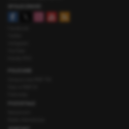
SPOŁECZNOŚĆ
Facebook
Twitter
Instagram
YouTube
Kanały RSS
POLECANE
Gorąca Linia RMF FM
Staż w RMF24
Patronaty
POZOSTAŁE
Newsroom
Radio internetowe
KONTAKT