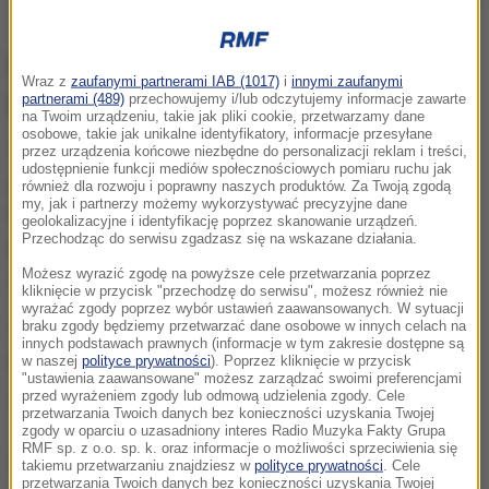
Zdjęcie ilustracyjne
Mieszkańcy Kołobrzegu będą
Wraz z
zaufanymi partnerami IAB (1017)
i
innymi zaufanymi
jeździć za darmo
partnerami (489)
przechowujemy i/lub odczytujemy informacje zawarte
na Twoim urządzeniu, takie jak pliki cookie, przetwarzamy dane
osobowe, takie jak unikalne identyfikatory, informacje przesyłane
Uchwała wprowadza od
1 czerwca
bezpłatne
przez urządzenia końcowe niezbędne do personalizacji reklam i treści,
udostępnienie funkcji mediów społecznościowych pomiaru ruchu jak
przejazdy dla wszystkich posiadaczy Kołobrzeskiej
również dla rozwoju i poprawny naszych produktów. Za Twoją zgodą
my, jak i partnerzy możemy wykorzystywać precyzyjne dane
Karty Mieszkańca (KKM). Nie potrzebny będzie
geolokalizacyjne i identyfikację poprzez skanowanie urządzeń.
Przechodząc do serwisu zgadzasz się na wskazane działania.
bezpłatny bilet elektroniczny. Zostanie on
Możesz wyrazić zgodę na powyższe cele przetwarzania poprzez
zintegrowany z KKM.
kliknięcie w przycisk "przechodzę do serwisu", możesz również nie
wyrażać zgody poprzez wybór ustawień zaawansowanych. W sytuacji
braku zgody będziemy przetwarzać dane osobowe w innych celach na
"Posiadacz karty będzie mógł ją używać zamiast
innych podstawach prawnych (informacje w tym zakresie dostępne są
w naszej
polityce prywatności
). Poprzez kliknięcie w przycisk
biletu. Ci, którzy ją już mają, nie będą musieli jej
"ustawienia zaawansowane" możesz zarządzać swoimi preferencjami
wymieniać" - przekazują władze miasta.
przed wyrażeniem zgody lub odmową udzielenia zgody. Cele
przetwarzania Twoich danych bez konieczności uzyskania Twojej
zgody w oparciu o uzasadniony interes Radio Muzyka Fakty Grupa
RMF sp. z o.o. sp. k. oraz informacje o możliwości sprzeciwienia się
Dalsza część artykułu pod materiałem video:
takiemu przetwarzaniu znajdziesz w
polityce prywatności
. Cele
przetwarzania Twoich danych bez konieczności uzyskania Twojej