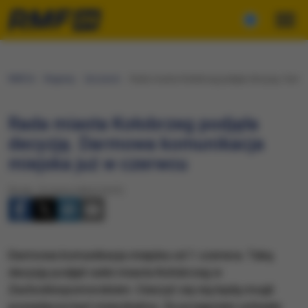
RMF24
Regiony
Szczecin
Rada miasta Kołobrzeg podjęła decyzję. Darm
Rada miasta Kołobrzeg podjęła
decyzję. Darmowa komunikacja
miejska już w czerwcu
Środa, 13 marca 2024 (19:57)
Darmowa komunikacja miejska od 1 czerwca. Taką
decyzję podjęli radni miasta Kołobrzeg w
Zachodniopomorskiem. Cieszyć się nią będą mogli
posiadacze kart mieszkańca. Za przyjęciem uchwały