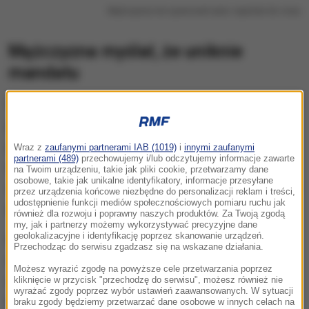
Mężczyzna nie opanował auta i wjechał do rowu
Mężczyzna myślał, że uniknie
mandatu
We wtorek po południu policjanci ruchu drogowego z
puławskiej komendy, mierząc prędkość
przejeżdżających aut, zwrócili uwagę na
kierowcę
Wraz z
zaufanymi partnerami IAB (1019)
i
innymi zaufanymi
partnerami (489)
przechowujemy i/lub odczytujemy informacje zawarte
opla
. Kiedy kazali mu się zatrzymać, kierowca
na Twoim urządzeniu, takie jak pliki cookie, przetwarzamy dane
osobowe, takie jak unikalne identyfikatory, informacje przesyłane
zwolnił, spojrzał na policjanta, po czym
wyminął go i
przez urządzenia końcowe niezbędne do personalizacji reklam i treści,
udostępnienie funkcji mediów społecznościowych pomiaru ruchu jak
gwałtownie przyspieszył
. Tak rozpoczął się pościg.
również dla rozwoju i poprawny naszych produktów. Za Twoją zgodą
my, jak i partnerzy możemy wykorzystywać precyzyjne dane
geolokalizacyjne i identyfikację poprzez skanowanie urządzeń.
Nie trwał on zbyt długo, bo po kilkuset metrach
Przechodząc do serwisu zgadzasz się na wskazane działania.
mężczyzna na zakręcie nie zapanował nad oplem i
Możesz wyrazić zgodę na powyższe cele przetwarzania poprzez
wjechał do rowu. Gdy samochód się zatrzymał, zza
kliknięcie w przycisk "przechodzę do serwisu", możesz również nie
wyrażać zgody poprzez wybór ustawień zaawansowanych. W sytuacji
kierownicy wysiadł mężczyzna, który ku zdumieniu
braku zgody będziemy przetwarzać dane osobowe w innych celach na