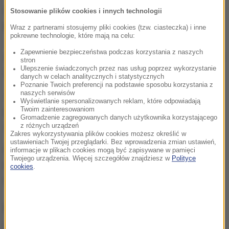
Gdy mężczyzna dobiegł do skarpy, porzucił na jej
Stosowanie plików cookies i innych technologii
brzegu dziecko
, a sam zaczął zeskakiwać w dół.
Wraz z partnerami stosujemy pliki cookies (tzw. ciasteczka) i inne
pokrewne technologie, które mają na celu:
Jeden z policjantów zaopiekował się niemowlakiem,
Zapewnienie bezpieczeństwa podczas korzystania z naszych
a drugi dalej biegł za 31-latkiem. Ostatecznie dogonił
stron
Ulepszenie świadczonych przez nas usług poprzez wykorzystanie
go na dole skarpy.
danych w celach analitycznych i statystycznych
Poznanie Twoich preferencji na podstawie sposobu korzystania z
naszych serwisów
Zatrzymany był agresywny, nie wykonywał poleceń,
Wyświetlanie spersonalizowanych reklam, które odpowiadają
próbował się wyrwać i uciec. Policjant go
Twoim zainteresowaniom
Gromadzenie zagregowanych danych użytkownika korzystającego
obezwładnił.
z różnych urządzeń
Zakres wykorzystywania plików cookies możesz określić w
ustawieniach Twojej przeglądarki. Bez wprowadzenia zmian ustawień,
Dziecko zostało przekazane ratownikom pogotowia.
informacje w plikach cookies mogą być zapisywane w pamięci
Twojego urządzenia. Więcej szczegółów znajdziesz w
Polityce
Badania wykazały, że dziewczynce nic się nie stało.
cookies
.
Później odebrała ją matka.
Niedoszły uciekinier usłyszy trzy
zarzuty