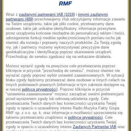
Ratownicy otrzymali wezwanie o pomoc po zmroku.
Wraz z
zaufanymi partnerami IAB (1019)
i
innymi zaufanymi
partnerami (489)
przechowujemy i/lub odczytujemy informacje zawarte
Dotarli do turystów i sprowadzili ich do schroniska.
na Twoim urządzeniu, takie jak pliki cookie, przetwarzamy dane
osobowe, takie jak unikalne identyfikatory, informacje przesyłane
Jak zapewnili goprowcy, turyści byli w dobrym stanie.
przez urządzenia końcowe niezbędne do personalizacji reklam i treści,
udostępnienie funkcji mediów społecznościowych pomiaru ruchu jak
również dla rozwoju i poprawny naszych produktów. Za Twoją zgodą
To była kolejna taka akcja w sobotę w
rejonie Babiej
my, jak i partnerzy możemy wykorzystywać precyzyjne dane
Góry
. Lokalny portal informacyjny sucha24.pl podał,
geolokalizacyjne i identyfikację poprzez skanowanie urządzeń.
Przechodząc do serwisu zgadzasz się na wskazane działania.
że wczesnym popołudniem goprowcy otrzymali
Możesz wyrazić zgodę na powyższe cele przetwarzania poprzez
zgłoszenie od dwójki turystów, którzy zgubili się w
kliknięcie w przycisk "przechodzę do serwisu", możesz również nie
wyrażać zgody poprzez wybór ustawień zaawansowanych. W sytuacji
partii szczytowej. Nie mogli znaleźć drogi na
braku zgody będziemy przetwarzać dane osobowe w innych celach na
innych podstawach prawnych (informacje w tym zakresie dostępne są
przełęcz Brona.
w naszej
polityce prywatności
). Poprzez kliknięcie w przycisk
"ustawienia zaawansowane" możesz zarządzać swoimi preferencjami
przed wyrażeniem zgody lub odmową udzielenia zgody. Cele
przetwarzania Twoich danych bez konieczności uzyskania Twojej
W trakcie tej akcji ratownicy natknęli się na grupę
zgody w oparciu o uzasadniony interes Radio Muzyka Fakty Grupa
RMF sp. z o.o. sp. k. oraz informacje o możliwości sprzeciwienia się
kilku innych
turystów
, którzy także błądzili. Wszyscy
takiemu przetwarzaniu znajdziesz w
polityce prywatności
. Cele
zostali sprowadzeni do schroniska na
Markowych
przetwarzania Twoich danych bez konieczności uzyskania Twojej
zgody w oparciu o uzasadniony interes
Zaufanych Partnerów IAB
oraz