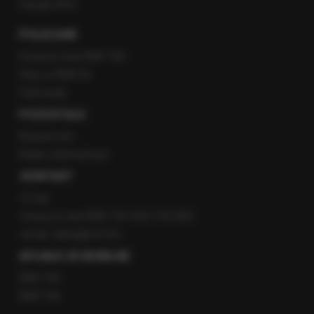
Kanały RSS
POLECANE
Gorąca Linia RMF FM
Staż w RMF24
Patronaty
POZOSTAŁE
Newsroom
Radio internetowe
KONTAKT
O nas
Gorąca Linia RMF FM: 600 700 800
email: fakty@rmf.fm
APLIKACJE MOBILNE
RMF FM
RMF ON