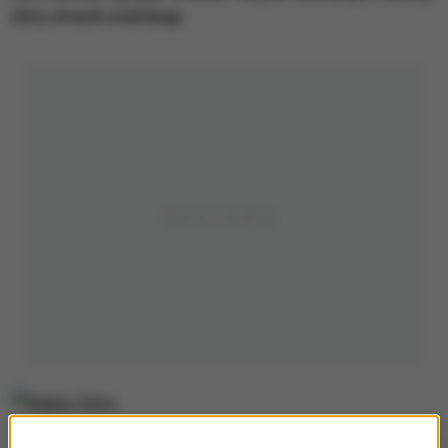
Góry stracili orientację.
Babia Góra