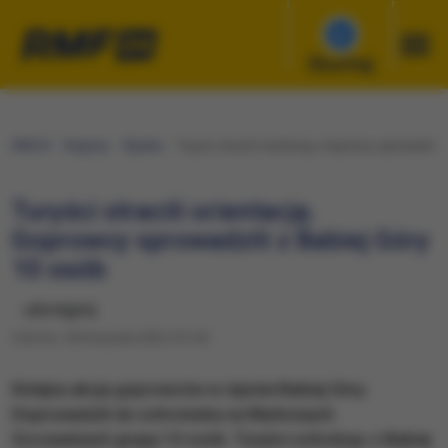
Słuchaj
RMF24
Regiony
Śląskie
Turyści stracili orientację. Goprowcy sprowadzili
Turyści stracili orientację.
Goprowcy sprowadzili z Babiej Góry
10 osób
udostępnij
Sobota, 18 listopada 2023 (19:16)
Kolejna akcja goprowców w rejonie Babiej Góry.
Doprowadzili do schroniska na Markowych
Szczawinach grupę 10 osób. Turyści schodząc z Babiej