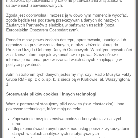
Szczawinach
.
możliwość sprzeciwienia się takiemu przetwarzaniu znajdziesz w
ustawieniach zaawansowanych.
Zgoda jest dobrowolna i możesz ją w dowolnym momencie wycofać,
Warunki na szlakach turystycznych w Beskidach
są
zgoda będzie też podstawą przekazywania danych do naszych
Zaufanych Partnerów z siedzibą w państwach trzecich (poza
trudne, miejscami jest bardzo ślisko. GOPR podało,
Europejskim Obszarem Gospodarczym).
że na Markowych Szczawinach leży około 20 cm
Ponadto masz prawo żądania dostępu, sprostowania, usunięcia lub
ograniczenia przetwarzania danych, a także złożenia skargi do
śniegu, a wyżej jest go więcej. Lokalnie, w miejscach
Prezesa Urzędu Ochrony Danych Osobowych. W polityce prywatności
znajdziesz informacje jak wykonać swoje prawa. Szczegółowe
odkładania przez wiatr, pokrywa sięga około 50 cm.
informacje na temat przetwarzania Twoich danych znajdują się w
polityce prywatności.
W razie wypadku można wezwać GOPR dzwoniąc
Administratorem tych danych jesteśmy my, czyli Radio Muzyka Fakty
Grupa RMF sp. z o.o. sp. k. z siedzibą w Krakowie, al. Waszyngtona
pod bezpłatny numer telefonu alarmowego:
985
lub
1.
601 100 300
.
Stosowanie plików cookies i innych technologii
Wraz z partnerami stosujemy pliki cookies (tzw. ciasteczka) i inne
pokrewne technologie, które mają na celu:
Źródło: RMF FM/PAP
Zapewnienie bezpieczeństwa podczas korzystania z naszych
stron
Ulepszenie świadczonych przez nas usług poprzez wykorzystanie
danych w celach analitycznych i statystycznych
chcesz widzieć więcej artykułów od RMF24?
dodaj w