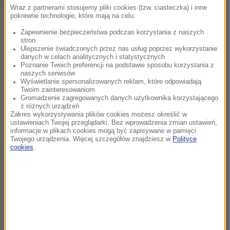
Okoliczności zdarzenia
Wraz z partnerami stosujemy pliki cookies (tzw. ciasteczka) i inne
pokrewne technologie, które mają na celu:
W rejonie, w którym doszło do wypadku,
pracowało
Zapewnienie bezpieczeństwa podczas korzystania z naszych
stron
sześć osób
.
Sześcioosobowa brygada oddziału
Ulepszenie świadczonych przez nas usług poprzez wykorzystanie
danych w celach analitycznych i statystycznych
wentylacji była wyznaczona do płukania rurociągu
Poznanie Twoich preferencji na podstawie sposobu korzystania z
naszych serwisów
podsadzkowego w pochylni IX, w pokładzie 509 na
Wyświetlanie spersonalizowanych reklam, które odpowiadają
Twoim zainteresowaniom
poziomie 500
- relacjonował we wtorek dyspozytor
Gromadzenie zagregowanych danych użytkownika korzystającego
Wyższego Urzędu Górniczego Piotr Strzoda.
z różnych urządzeń
Zakres wykorzystywania plików cookies możesz określić w
ustawieniach Twojej przeglądarki. Bez wprowadzenia zmian ustawień,
W trakcie napełniania rurociągu wodą nastąpiło jego
informacje w plikach cookies mogą być zapisywane w pamięci
Twojego urządzenia. Więcej szczegółów znajdziesz w
Polityce
niekontrolowane rozerwanie, w wyniku czego na
cookies
.
miejscu zginęły trzy osoby - według danych z godz.
17:12. O 18:10 napłynęła informacja,
że
zmarła
jeszcze
czwarta osoba
-
wskazał
dyspozytor.
Śmierć tych osób została potwierdzona
przez lekarza
- zaznaczył.