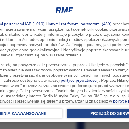
i partnerami IAB (1019)
i
innymi zaufanymi partnerami (489)
przechow
ormacje zawarte na Twoim urządzeniu, takie jak pliki cookie, przetwar
jak unikalne identyfikatory, informacje przesyłane przez urządzenia k
i reklam i treści, udostępnienie funkcji mediów społecznościowych pom
woju i poprawny naszych produktów. Za Twoją zgodą my, jak i partner
recyzyjne dane geolokalizacyjne i identyfikację poprzez skanowanie u
serwisu zgadzasz się na wskazane działania.
zgodę na powyższe cele przetwarzania poprzez kliknięcie w przycisk 
z również nie wyrażać zgody poprzez wybór ustawień zaawansowanych
chcesz widzieć więcej artykułów od RMF24?
dodaj w 
dziemy przetwarzać dane osobowe w innych celach na innych podsta
ym zakresie dostępne są w naszej
polityce prywatności
). Poprzez kliknię
awansowane" możesz zarządzać swoimi preferencjami przed wyrażenie
ia zgody. Cele przetwarzania Twoich danych bez konieczności uzyska
 o uzasadniony interes Radio Muzyka Fakty Grupa RMF sp. z o.o. sp. k
żliwości sprzeciwienia się takiemu przetwarzaniu znajdziesz w
polityce
nia Twoich danych bez konieczności uzyskania Twojej zgody w oparci
ch Partnerów IAB
oraz możliwość sprzeciwienia się takiemu przetwarza
IENIA ZAAWANSOWANE
PRZEJDŹ DO SERW
aawansowanych.
rowolna i możesz ją w dowolnym momencie wycofać, zgoda będzie też