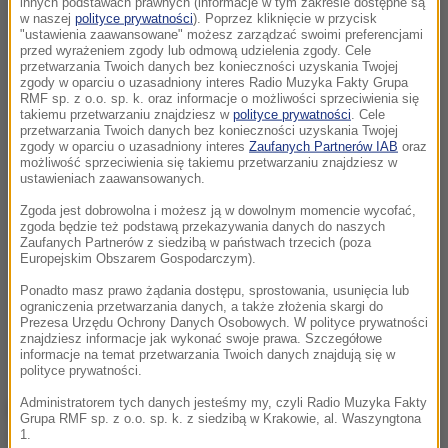
innych podstawach prawnych (informacje w tym zakresie dostępne są
w naszej
polityce prywatności
). Poprzez kliknięcie w przycisk
"ustawienia zaawansowane" możesz zarządzać swoimi preferencjami
przed wyrażeniem zgody lub odmową udzielenia zgody. Cele
przetwarzania Twoich danych bez konieczności uzyskania Twojej
zgody w oparciu o uzasadniony interes Radio Muzyka Fakty Grupa
RMF sp. z o.o. sp. k. oraz informacje o możliwości sprzeciwienia się
takiemu przetwarzaniu znajdziesz w
polityce prywatności
. Cele
przetwarzania Twoich danych bez konieczności uzyskania Twojej
zgody w oparciu o uzasadniony interes
Zaufanych Partnerów IAB
oraz
możliwość sprzeciwienia się takiemu przetwarzaniu znajdziesz w
ustawieniach zaawansowanych.
Zgoda jest dobrowolna i możesz ją w dowolnym momencie wycofać,
zgoda będzie też podstawą przekazywania danych do naszych
Zaufanych Partnerów z siedzibą w państwach trzecich (poza
Europejskim Obszarem Gospodarczym).
Ponadto masz prawo żądania dostępu, sprostowania, usunięcia lub
ograniczenia przetwarzania danych, a także złożenia skargi do
Prezesa Urzędu Ochrony Danych Osobowych. W polityce prywatności
znajdziesz informacje jak wykonać swoje prawa. Szczegółowe
informacje na temat przetwarzania Twoich danych znajdują się w
polityce prywatności.
Administratorem tych danych jesteśmy my, czyli Radio Muzyka Fakty
Do zdarzenia doszło w czwartek po południu w
Grupa RMF sp. z o.o. sp. k. z siedzibą w Krakowie, al. Waszyngtona
1.
Tomaszowie Lubelskim przy ul. Kościuszki.