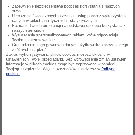
dobrem
- zaznaczył.
Zapewnienie bezpieczeństwa podczas korzystania z naszych
stron
Władze Łodzi oraz mieszkańcy, w tym także
Ulepszenie świadczonych przez nas usług poprzez wykorzystanie
danych w celach analitycznych i statystycznych
najmłodsi łodzianie, złożyli pod pomnikiem kwiaty
Poznanie Twoich preferencji na podstawie sposobu korzystania z
naszych serwisów
oraz żółte papierowe łódeczki i laurki. Wysłuchano
Wyświetlanie spersonalizowanych reklam, które odpowiadają
Twoim zainteresowaniom
również "Prząśniczki", będącej hymnem Łodzi.
Gromadzenie zagregowanych danych użytkownika korzystającego
z różnych urządzeń
Zakres wykorzystywania plików cookies możesz określić w
ustawieniach Twojej przeglądarki. Bez wprowadzenia zmian ustawień,
Dalsza część artykułu pod materiałem video:
informacje w plikach cookies mogą być zapisywane w pamięci
Twojego urządzenia. Więcej szczegółów znajdziesz w
Polityce
cookies
.