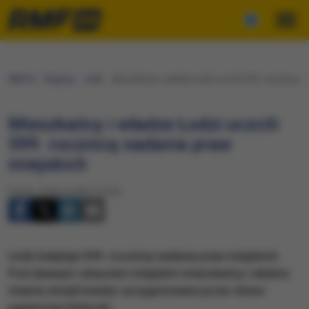
RMF24
Regiony
Łódź
​Mieszkańcy i władze Łodzi uczcili 599. rocznicę n
​Mieszkańcy i władze Łodzi uczcili
599. rocznicę nadania praw
miejskich
Piątek, 29 lipca 2022 (15:30)
Łódź świętuje 599. rocznicę nadania praw miejskich.
Pod dawnym ratuszem miejskim mieszkańcy i władze
miasta złożyli kwiaty i przygotowane przez dzieci
papierowe łódeczki.