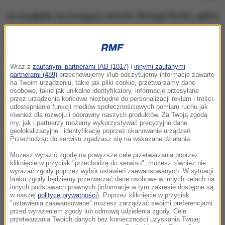
Ze względu na trwający remont Starego Rynku, gdzie
znajduje się obelisk upamiętniający uzyskanie przez
Łódź praw miejskich, niezwykle ważną rocznicę
uczczono przy Piotrkowskiej 1. Pod tym adresem w
Wraz z
zaufanymi partnerami IAB (1017)
i
innymi zaufanymi
przeszłości mieścił się miejski ratusz, a na budynku
partnerami (489)
przechowujemy i/lub odczytujemy informacje zawarte
na Twoim urządzeniu, takie jak pliki cookie, przetwarzamy dane
jest tablica, która przypomina, że
prawa miejskie
osobowe, takie jak unikalne identyfikatory, informacje przesyłane
przez urządzenia końcowe niezbędne do personalizacji reklam i treści,
nadał Łodzi 29 lipca 1423 r. w Przedborzu nad
udostępnienie funkcji mediów społecznościowych pomiaru ruchu jak
również dla rozwoju i poprawny naszych produktów. Za Twoją zgodą
Pilicą król Władysław Jagiełło.
my, jak i partnerzy możemy wykorzystywać precyzyjne dane
geolokalizacyjne i identyfikację poprzez skanowanie urządzeń.
Przechodząc do serwisu zgadzasz się na wskazane działania.
Myślę, że możemy jasno powiedzieć, że decyzja
Możesz wyrazić zgodę na powyższe cele przetwarzania poprzez
króla Władysława Jagiełły była dobrą decyzją.
kliknięcie w przycisk "przechodzę do serwisu", możesz również nie
wyrażać zgody poprzez wybór ustawień zaawansowanych. W sytuacji
Proszę zobaczyć, jakie duże, nowoczesne i
braku zgody będziemy przetwarzać dane osobowe w innych celach na
innych podstawach prawnych (informacje w tym zakresie dostępne są
fantastyczne miasto dzięki niej powstało. Świetność
w naszej
polityce prywatności
). Poprzez kliknięcie w przycisk
przemysłowa w XIX i XX wieku potwierdziły, że była
"ustawienia zaawansowane" możesz zarządzać swoimi preferencjami
przed wyrażeniem zgody lub odmową udzielenia zgody. Cele
to decyzja słuszna, a jak się okazało i strategiczna z
przetwarzania Twoich danych bez konieczności uzyskania Twojej