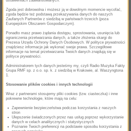
ustawieniach zaawansowanych.
Kopalń zapewniają, że zapadlisko zostanie
Zgoda jest dobrowolna i możesz ją w dowolnym momencie wycofać,
zasypane tak szybko, jak będzie to możliwe.
zgoda będzie też podstawą przekazywania danych do naszych
Zaufanych Partnerów z siedzibą w państwach trzecich (poza
Europejskim Obszarem Gospodarczym).
Dalsza część artykułu pod materiałem video:
Ponadto masz prawo żądania dostępu, sprostowania, usunięcia lub
ograniczenia przetwarzania danych, a także złożenia skargi do
Prezesa Urzędu Ochrony Danych Osobowych. W polityce prywatności
znajdziesz informacje jak wykonać swoje prawa. Szczegółowe
informacje na temat przetwarzania Twoich danych znajdują się w
polityce prywatności.
Administratorem tych danych jesteśmy my, czyli Radio Muzyka Fakty
Grupa RMF sp. z o.o. sp. k. z siedzibą w Krakowie, al. Waszyngtona
1.
Stosowanie plików cookies i innych technologii
Wraz z partnerami stosujemy pliki cookies (tzw. ciasteczka) i inne
pokrewne technologie, które mają na celu:
Zapewnienie bezpieczeństwa podczas korzystania z naszych
stron
Ulepszenie świadczonych przez nas usług poprzez wykorzystanie
W 2023 roku w Trzebini ziemia zapadła się już trzeci
danych w celach analitycznych i statystycznych
raz. W sumie od 2021 roku, według danych Spółki
Poznanie Twoich preferencji na podstawie sposobu korzystania z