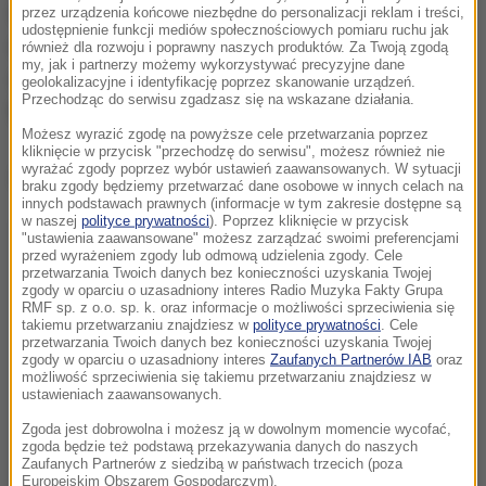
Gibała. Pytany, czy pogratuluje prezydentowi
przez urządzenia końcowe niezbędne do personalizacji reklam i treści,
udostępnienie funkcji mediów społecznościowych pomiaru ruchu jak
elektowi, oznajmił, że nie, dlatego że ten wynik - jak
również dla rozwoju i poprawny naszych produktów. Za Twoją zgodą
my, jak i partnerzy możemy wykorzystywać precyzyjne dane
ocenił - "został osiągnięty również dzięki bardzo
geolokalizacyjne i identyfikację poprzez skanowanie urządzeń.
Przechodząc do serwisu zgadzasz się na wskazane działania.
brudnym zagrywkom".
Możesz wyrazić zgodę na powyższe cele przetwarzania poprzez
kliknięcie w przycisk "przechodzę do serwisu", możesz również nie
wyrażać zgody poprzez wybór ustawień zaawansowanych. W sytuacji
Dalsza część artykułu pod materiałem video:
braku zgody będziemy przetwarzać dane osobowe w innych celach na
innych podstawach prawnych (informacje w tym zakresie dostępne są
w naszej
polityce prywatności
). Poprzez kliknięcie w przycisk
"ustawienia zaawansowane" możesz zarządzać swoimi preferencjami
przed wyrażeniem zgody lub odmową udzielenia zgody. Cele
przetwarzania Twoich danych bez konieczności uzyskania Twojej
zgody w oparciu o uzasadniony interes Radio Muzyka Fakty Grupa
RMF sp. z o.o. sp. k. oraz informacje o możliwości sprzeciwienia się
takiemu przetwarzaniu znajdziesz w
polityce prywatności
. Cele
przetwarzania Twoich danych bez konieczności uzyskania Twojej
zgody w oparciu o uzasadniony interes
Zaufanych Partnerów IAB
oraz
możliwość sprzeciwienia się takiemu przetwarzaniu znajdziesz w
ustawieniach zaawansowanych.
Zgoda jest dobrowolna i możesz ją w dowolnym momencie wycofać,
zgoda będzie też podstawą przekazywania danych do naszych
Zaufanych Partnerów z siedzibą w państwach trzecich (poza
Europejskim Obszarem Gospodarczym).