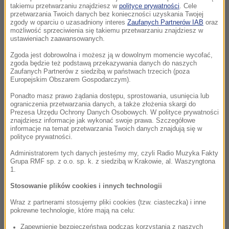
takiemu przetwarzaniu znajdziesz w
polityce prywatności
. Cele
przetwarzania Twoich danych bez konieczności uzyskania Twojej
zgody w oparciu o uzasadniony interes
Zaufanych Partnerów IAB
oraz
możliwość sprzeciwienia się takiemu przetwarzaniu znajdziesz w
ustawieniach zaawansowanych.
Zgoda jest dobrowolna i możesz ją w dowolnym momencie wycofać,
zgoda będzie też podstawą przekazywania danych do naszych
Zaufanych Partnerów z siedzibą w państwach trzecich (poza
Europejskim Obszarem Gospodarczym).
Ponadto masz prawo żądania dostępu, sprostowania, usunięcia lub
ograniczenia przetwarzania danych, a także złożenia skargi do
Prezesa Urzędu Ochrony Danych Osobowych. W polityce prywatności
znajdziesz informacje jak wykonać swoje prawa. Szczegółowe
informacje na temat przetwarzania Twoich danych znajdują się w
polityce prywatności.
Administratorem tych danych jesteśmy my, czyli Radio Muzyka Fakty
Grupa RMF sp. z o.o. sp. k. z siedzibą w Krakowie, al. Waszyngtona
1.
Stosowanie plików cookies i innych technologii
Wraz z partnerami stosujemy pliki cookies (tzw. ciasteczka) i inne
pokrewne technologie, które mają na celu:
Zapewnienie bezpieczeństwa podczas korzystania z naszych