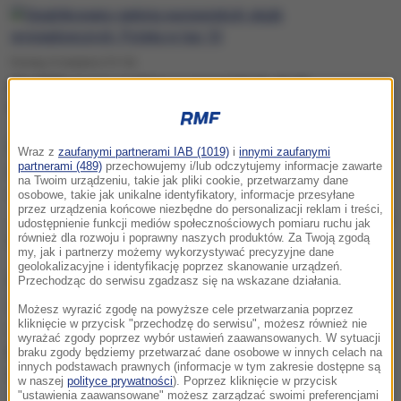
Dzisiaj, 8 sierpnia (19:10)
Opublikowano ranking europejskich służb
wywiadowczych. Polska w top 10
Wraz z
zaufanymi partnerami IAB (1019)
i
innymi zaufanymi
partnerami (489)
przechowujemy i/lub odczytujemy informacje zawarte
na Twoim urządzeniu, takie jak pliki cookie, przetwarzamy dane
osobowe, takie jak unikalne identyfikatory, informacje przesyłane
Dzisiaj, 8 sierpnia (18:26)
przez urządzenia końcowe niezbędne do personalizacji reklam i treści,
„Potrzebujemy skoku rozwojowego”. Drewnicki z PiS
udostępnienie funkcji mediów społecznościowych pomiaru ruchu jak
zaczął zbierać podpisy Krakowian
również dla rozwoju i poprawny naszych produktów. Za Twoją zgodą
my, jak i partnerzy możemy wykorzystywać precyzyjne dane
geolokalizacyjne i identyfikację poprzez skanowanie urządzeń.
Przechodząc do serwisu zgadzasz się na wskazane działania.
Możesz wyrazić zgodę na powyższe cele przetwarzania poprzez
kliknięcie w przycisk "przechodzę do serwisu", możesz również nie
Dzisiaj, 8 sierpnia (18:11)
wyrażać zgody poprzez wybór ustawień zaawansowanych. W sytuacji
Blisko sto osób ewakuowano z hotelu w Olsztynie.
braku zgody będziemy przetwarzać dane osobowe w innych celach na
innych podstawach prawnych (informacje w tym zakresie dostępne są
Zawaliła się ściana budynku
w naszej
polityce prywatności
). Poprzez kliknięcie w przycisk
"ustawienia zaawansowane" możesz zarządzać swoimi preferencjami