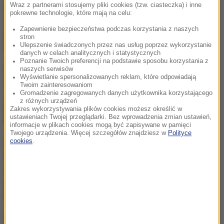
Wraz z partnerami stosujemy pliki cookies (tzw. ciasteczka) i inne
pokrewne technologie, które mają na celu:
Dzisiaj, 8 sierpnia (17:17)
Zapewnienie bezpieczeństwa podczas korzystania z naszych
Dunaj wysycha i odsłania nazistowskie wraki. W
stron
środku wciąż jest amunicja
Ulepszenie świadczonych przez nas usług poprzez wykorzystanie
danych w celach analitycznych i statystycznych
Poznanie Twoich preferencji na podstawie sposobu korzystania z
naszych serwisów
Wyświetlanie spersonalizowanych reklam, które odpowiadają
Twoim zainteresowaniom
Gromadzenie zagregowanych danych użytkownika korzystającego
Dzisiaj, 8 sierpnia (17:09)
z różnych urządzeń
Protest przeciw fasiągom do Morskiego Oka.
Zakres wykorzystywania plików cookies możesz określić w
ustawieniach Twojej przeglądarki. Bez wprowadzenia zmian ustawień,
Wozacy odpierają zarzuty
informacje w plikach cookies mogą być zapisywane w pamięci
Twojego urządzenia. Więcej szczegółów znajdziesz w
Polityce
cookies
.
Dzisiaj, 8 sierpnia (17:05)
Oto nowy najdroższy kraj na świecie. Turystyczny
boom nakręca spiralę cen