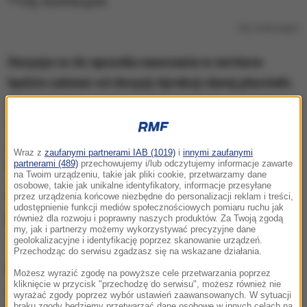
Zdj. ilustracyjne
Decyzja co do sposobu nauczania w zerówce
będzie zależeć od decyzji dyrekcji danej placówki.
To ona będzie ustalać, że dzieci będą przyjmowane,
czy też nie, np. z powodu zagrożenia zdrowotnego,
albo po prostu z powodu braku personelu, bo tak też
Wraz z
zaufanymi partnerami IAB (1019)
i
innymi zaufanymi
może się zdarzać.
partnerami (489)
przechowujemy i/lub odczytujemy informacje zawarte
na Twoim urządzeniu, takie jak pliki cookie, przetwarzamy dane
osobowe, takie jak unikalne identyfikatory, informacje przesyłane
Generalna zasada ma być taka, że zerówki w
przez urządzenia końcowe niezbędne do personalizacji reklam i treści,
udostępnienie funkcji mediów społecznościowych pomiaru ruchu jak
przedszkolach pozostają otwarte, bo przedszkola
również dla rozwoju i poprawny naszych produktów. Za Twoją zgodą
my, jak i partnerzy możemy wykorzystywać precyzyjne dane
- tak jak i żłobki - działają normalnie.
geolokalizacyjne i identyfikację poprzez skanowanie urządzeń.
Przechodząc do serwisu zgadzasz się na wskazane działania.
Natomiast to, czy zerówki i oddziały przedszkolne w
Możesz wyrazić zgodę na powyższe cele przetwarzania poprzez
kliknięcie w przycisk "przechodzę do serwisu", możesz również nie
szkołach będą działać zależy od decyzji dyrekcji.
wyrażać zgody poprzez wybór ustawień zaawansowanych. W sytuacji
braku zgody będziemy przetwarzać dane osobowe w innych celach na