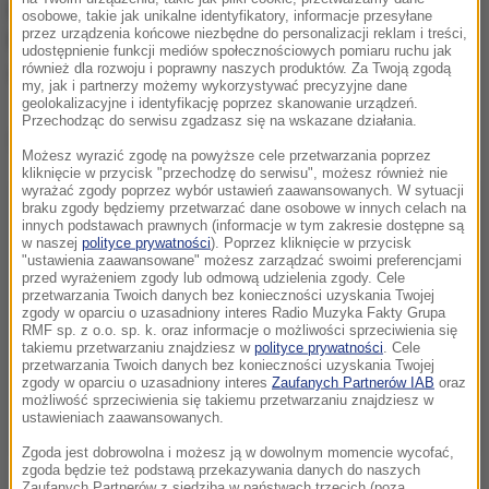
polu karnym był Karawajew. Zauważył to Gołowin,
osobowe, takie jak unikalne identyfikatory, informacje przesyłane
przez urządzenia końcowe niezbędne do personalizacji reklam i treści,
który posłał piłkę do obrońcy, a ten skutecznie
udostępnienie funkcji mediów społecznościowych pomiaru ruchu jak
również dla rozwoju i poprawny naszych produktów. Za Twoją zgodą
zamknął akcję.
my, jak i partnerzy możemy wykorzystywać precyzyjne dane
geolokalizacyjne i identyfikację poprzez skanowanie urządzeń.
Przechodząc do serwisu zgadzasz się na wskazane działania.
Dalsza część artykułu pod materiałem video:
Możesz wyrazić zgodę na powyższe cele przetwarzania poprzez
kliknięcie w przycisk "przechodzę do serwisu", możesz również nie
wyrażać zgody poprzez wybór ustawień zaawansowanych. W sytuacji
braku zgody będziemy przetwarzać dane osobowe w innych celach na
innych podstawach prawnych (informacje w tym zakresie dostępne są
w naszej
polityce prywatności
). Poprzez kliknięcie w przycisk
"ustawienia zaawansowane" możesz zarządzać swoimi preferencjami
przed wyrażeniem zgody lub odmową udzielenia zgody. Cele
przetwarzania Twoich danych bez konieczności uzyskania Twojej
zgody w oparciu o uzasadniony interes Radio Muzyka Fakty Grupa
RMF sp. z o.o. sp. k. oraz informacje o możliwości sprzeciwienia się
takiemu przetwarzaniu znajdziesz w
polityce prywatności
. Cele
przetwarzania Twoich danych bez konieczności uzyskania Twojej
zgody w oparciu o uzasadniony interes
Zaufanych Partnerów IAB
oraz
możliwość sprzeciwienia się takiemu przetwarzaniu znajdziesz w
ustawieniach zaawansowanych.
Zgoda jest dobrowolna i możesz ją w dowolnym momencie wycofać,
zgoda będzie też podstawą przekazywania danych do naszych
Zaufanych Partnerów z siedzibą w państwach trzecich (poza