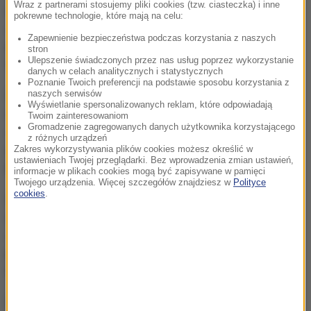
Wraz z partnerami stosujemy pliki cookies (tzw. ciasteczka) i inne
pokrewne technologie, które mają na celu:
Dzisiaj, 8 sierpnia (17:09)
Zapewnienie bezpieczeństwa podczas korzystania z naszych
Protest przeciw fasiągom do Morskiego Oka.
stron
Ulepszenie świadczonych przez nas usług poprzez wykorzystanie
Wozacy odpierają zarzuty
danych w celach analitycznych i statystycznych
Poznanie Twoich preferencji na podstawie sposobu korzystania z
naszych serwisów
Wyświetlanie spersonalizowanych reklam, które odpowiadają
Twoim zainteresowaniom
Gromadzenie zagregowanych danych użytkownika korzystającego
Dzisiaj, 8 sierpnia (17:05)
z różnych urządzeń
Oto nowy najdroższy kraj na świecie. Turystyczny
Zakres wykorzystywania plików cookies możesz określić w
ustawieniach Twojej przeglądarki. Bez wprowadzenia zmian ustawień,
boom nakręca spiralę cen
informacje w plikach cookies mogą być zapisywane w pamięci
Twojego urządzenia. Więcej szczegółów znajdziesz w
Polityce
cookies
.
Dzisiaj, 8 sierpnia (16:38)
Nocował tu Obama, Chaplin i królowa Elżbieta II.
Symbol luksusu na sprzedaż