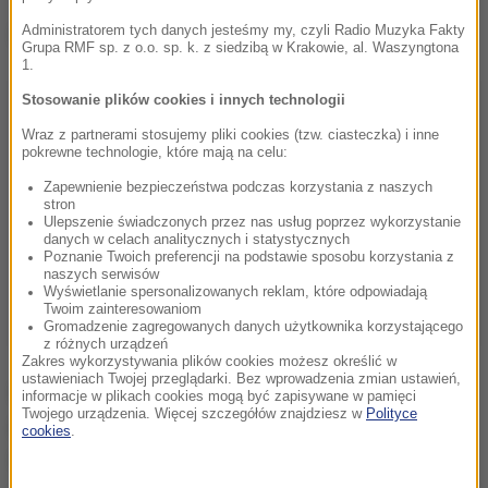
Dalsza część artykułu pod materiałem video:
Administratorem tych danych jesteśmy my, czyli Radio Muzyka Fakty
Grupa RMF sp. z o.o. sp. k. z siedzibą w Krakowie, al. Waszyngtona
1.
Stosowanie plików cookies i innych technologii
Wraz z partnerami stosujemy pliki cookies (tzw. ciasteczka) i inne
pokrewne technologie, które mają na celu:
Zapewnienie bezpieczeństwa podczas korzystania z naszych
stron
Ulepszenie świadczonych przez nas usług poprzez wykorzystanie
danych w celach analitycznych i statystycznych
Poznanie Twoich preferencji na podstawie sposobu korzystania z
naszych serwisów
Wyświetlanie spersonalizowanych reklam, które odpowiadają
Twoim zainteresowaniom
Gromadzenie zagregowanych danych użytkownika korzystającego
z różnych urządzeń
Zakres wykorzystywania plików cookies możesz określić w
ustawieniach Twojej przeglądarki. Bez wprowadzenia zmian ustawień,
Wszczęcie procedury praworządności jest
informacje w plikach cookies mogą być zapisywane w pamięci
Twojego urządzenia. Więcej szczegółów znajdziesz w
Polityce
całkowicie bezpodstawne
. KE nie ma uprawnień
cookies
.
ingerowania w sprawy wewnętrzne kształtowania