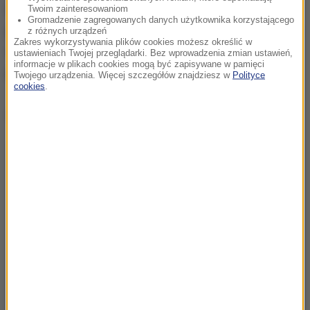
tradycyjnego kinowego romansu, wciąż prezentując
Twoim zainteresowaniom
Gromadzenie zagregowanych danych użytkownika korzystającego
pełen zwrotów akcji, wybuchowy, ale i dostarczający
z różnych urządzeń
Zakres wykorzystywania plików cookies możesz określić w
wzruszeń emocjonalny rollercoaster pary głównych
ustawieniach Twojej przeglądarki. Bez wprowadzenia zmian ustawień,
informacje w plikach cookies mogą być zapisywane w pamięci
postaci.
Twojego urządzenia. Więcej szczegółów znajdziesz w
Polityce
cookies
.
Dalsza część artykułu pod materiałem video: