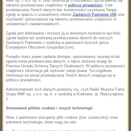
RMF sp. z o.o. sp. k. oraz informacje o możliwości sprzeciwienia się
fentanylu - 20 proc.
takiemu przetwarzaniu znajdziesz w
polityce prywatności
. Cele
przetwarzania Twoich danych bez konieczności uzyskania Twojej
zgody w oparciu o uzasadniony interes
Zaufanych Partnerów IAB
oraz
Ogółem z ceł wyłączonych zostało około 20
możliwość sprzeciwienia się takiemu przetwarzaniu znajdziesz w
ustawieniach zaawansowanych.
artykułów elektroniki i technologii, które są
Zgoda jest dobrowolna i możesz ją w dowolnym momencie wycofać,
produkowane poza Stanami Zjednoczonymi, w tym
zgoda będzie też podstawą przekazywania danych do naszych
Zaufanych Partnerów z siedzibą w państwach trzecich (poza
smartfony, komputery, półprzewodniki, panele
Europejskim Obszarem Gospodarczym).
słoneczne czy ekrany LCD
. Stanowią one
Ponadto masz prawo żądania dostępu, sprostowania, usunięcia lub
największą część towarów importowanych do USA z
ograniczenia przetwarzania danych, a także złożenia skargi do
Prezesa Urzędu Ochrony Danych Osobowych. W polityce prywatności
Chin pod względem wartości.
znajdziesz informacje jak wykonać swoje prawa. Szczegółowe
informacje na temat przetwarzania Twoich danych znajdują się w
polityce prywatności.
Dalsza część artykułu pod materiałem video:
Administratorem tych danych jesteśmy my, czyli Radio Muzyka Fakty
Grupa RMF sp. z o.o. sp. k. z siedzibą w Krakowie, al. Waszyngtona
1.
Stosowanie plików cookies i innych technologii
Wraz z partnerami stosujemy pliki cookies (tzw. ciasteczka) i inne
pokrewne technologie, które mają na celu: