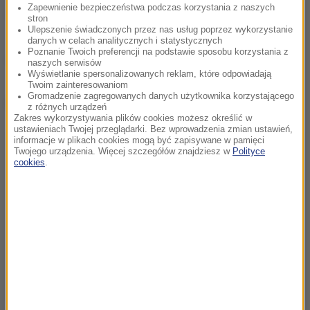
Zapewnienie bezpieczeństwa podczas korzystania z naszych
Na Tonga wciąż brakuje wody pitnej. Pomoc
stron
Ulepszenie świadczonych przez nas usług poprzez wykorzystanie
nadeszła bezkontaktowo
danych w celach analitycznych i statystycznych
Poznanie Twoich preferencji na podstawie sposobu korzystania z
Alaksandr Łukaszenka w orędziu uderza w Polskę
naszych serwisów
Wyświetlanie spersonalizowanych reklam, które odpowiadają
Twoim zainteresowaniom
Gromadzenie zagregowanych danych użytkownika korzystającego
Dalsza część artykułu pod materiałem video:
z różnych urządzeń
Zakres wykorzystywania plików cookies możesz określić w
ustawieniach Twojej przeglądarki. Bez wprowadzenia zmian ustawień,
informacje w plikach cookies mogą być zapisywane w pamięci
Twojego urządzenia. Więcej szczegółów znajdziesz w
Polityce
cookies
.