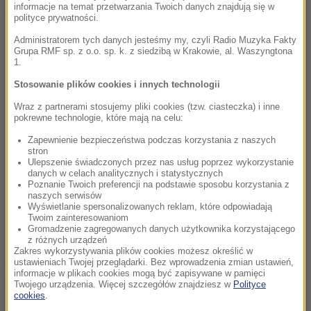
informacje na temat przetwarzania Twoich danych znajdują się w
Dalsza część artykułu pod materiałem video:
polityce prywatności.
Administratorem tych danych jesteśmy my, czyli Radio Muzyka Fakty
Grupa RMF sp. z o.o. sp. k. z siedzibą w Krakowie, al. Waszyngtona
1.
Stosowanie plików cookies i innych technologii
Wraz z partnerami stosujemy pliki cookies (tzw. ciasteczka) i inne
pokrewne technologie, które mają na celu:
Zapewnienie bezpieczeństwa podczas korzystania z naszych
stron
Ulepszenie świadczonych przez nas usług poprzez wykorzystanie
danych w celach analitycznych i statystycznych
Poznanie Twoich preferencji na podstawie sposobu korzystania z
naszych serwisów
Wyświetlanie spersonalizowanych reklam, które odpowiadają
Twoim zainteresowaniom
Gromadzenie zagregowanych danych użytkownika korzystającego
Już w grudniu zeszłego roku Macron osobiście
z różnych urządzeń
Zakres wykorzystywania plików cookies możesz określić w
odwiedził księcia w Rijadzie.
Macron rozpoczął, a
ustawieniach Twojej przeglądarki. Bez wprowadzenia zmian ustawień,
informacje w plikach cookies mogą być zapisywane w pamięci
Biden zakończył rehabilitację, z (Borisem)
Twojego urządzenia. Więcej szczegółów znajdziesz w
Polityce
cookies
.
Johnsonem w międzyczasie, ponieważ premier