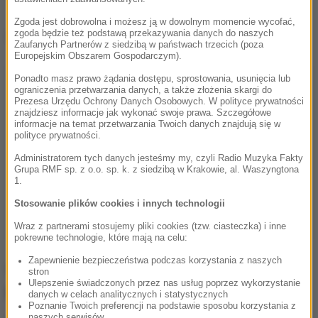
Zgoda jest dobrowolna i możesz ją w dowolnym momencie wycofać,
Dalsza część artykułu pod materiałem video:
zgoda będzie też podstawą przekazywania danych do naszych
Zaufanych Partnerów z siedzibą w państwach trzecich (poza
Europejskim Obszarem Gospodarczym).
Ponadto masz prawo żądania dostępu, sprostowania, usunięcia lub
ograniczenia przetwarzania danych, a także złożenia skargi do
Prezesa Urzędu Ochrony Danych Osobowych. W polityce prywatności
znajdziesz informacje jak wykonać swoje prawa. Szczegółowe
informacje na temat przetwarzania Twoich danych znajdują się w
polityce prywatności.
Administratorem tych danych jesteśmy my, czyli Radio Muzyka Fakty
Grupa RMF sp. z o.o. sp. k. z siedzibą w Krakowie, al. Waszyngtona
1.
Stosowanie plików cookies i innych technologii
Wraz z partnerami stosujemy pliki cookies (tzw. ciasteczka) i inne
pokrewne technologie, które mają na celu:
Zapewnienie bezpieczeństwa podczas korzystania z naszych
W dokumencie porozumienia zawarto
wykaz
stron
Ulepszenie świadczonych przez nas usług poprzez wykorzystanie
przykładów możliwych naruszeń praworządności.
danych w celach analitycznych i statystycznych
Poznanie Twoich preferencji na podstawie sposobu korzystania z
naszych serwisów