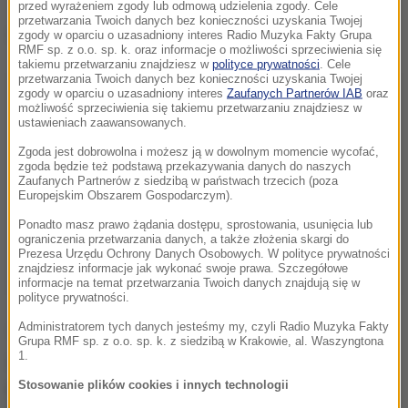
przed wyrażeniem zgody lub odmową udzielenia zgody. Cele
przetwarzania Twoich danych bez konieczności uzyskania Twojej
Dalsza część artykułu pod materiałem video:
zgody w oparciu o uzasadniony interes Radio Muzyka Fakty Grupa
RMF sp. z o.o. sp. k. oraz informacje o możliwości sprzeciwienia się
takiemu przetwarzaniu znajdziesz w
polityce prywatności
. Cele
przetwarzania Twoich danych bez konieczności uzyskania Twojej
zgody w oparciu o uzasadniony interes
Zaufanych Partnerów IAB
oraz
możliwość sprzeciwienia się takiemu przetwarzaniu znajdziesz w
ustawieniach zaawansowanych.
Zgoda jest dobrowolna i możesz ją w dowolnym momencie wycofać,
zgoda będzie też podstawą przekazywania danych do naszych
Zaufanych Partnerów z siedzibą w państwach trzecich (poza
Europejskim Obszarem Gospodarczym).
Ponadto masz prawo żądania dostępu, sprostowania, usunięcia lub
ograniczenia przetwarzania danych, a także złożenia skargi do
Prezesa Urzędu Ochrony Danych Osobowych. W polityce prywatności
znajdziesz informacje jak wykonać swoje prawa. Szczegółowe
informacje na temat przetwarzania Twoich danych znajdują się w
polityce prywatności.
Administratorem tych danych jesteśmy my, czyli Radio Muzyka Fakty
Tropy doprowadziły policjantów do 62-latka,
Grupa RMF sp. z o.o. sp. k. z siedzibą w Krakowie, al. Waszyngtona
1.
znajomego rodziców dziewczynki, a także
Stosowanie plików cookies i innych technologii
mieszkańca tej samej wsi. Kiedy mundurowi
weszli