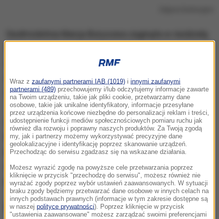
Zdjęcie ilustracyjne
Siedmioletnia Marija Borysowa zaginęła w niedzielę
7 marca we wsi Szczasływe w obwodzie
chersońskim na południu kraju. Dziewczynka po raz
ostatni była widziana ok. godz. 17.30 niedaleko
Wraz z
zaufanymi partnerami IAB (1019)
i
innymi zaufanymi
partnerami (489)
przechowujemy i/lub odczytujemy informacje zawarte
swojego domu, gdzie bawiła się z innymi dziećmi.
na Twoim urządzeniu, takie jak pliki cookie, przetwarzamy dane
osobowe, takie jak unikalne identyfikatory, informacje przesyłane
przez urządzenia końcowe niezbędne do personalizacji reklam i treści,
Zwłoki dziecka znaleziono w czwartek w worku, w
udostępnienie funkcji mediów społecznościowych pomiaru ruchu jak
również dla rozwoju i poprawny naszych produktów. Za Twoją zgodą
budynku gospodarczym, podczas powtórnego
my, jak i partnerzy możemy wykorzystywać precyzyjne dane
geolokalizacyjne i identyfikację poprzez skanowanie urządzeń.
przeszukania wioski. Na ciele dziewczynki
Przechodząc do serwisu zgadzasz się na wskazane działania.
stwierdzono ślady przemocy. Wstępnie za
Możesz wyrazić zgodę na powyższe cele przetwarzania poprzez
kliknięcie w przycisk "przechodzę do serwisu", możesz również nie
przyczynę zgonu uznano uduszenie.
wyrażać zgody poprzez wybór ustawień zaawansowanych. W sytuacji
braku zgody będziemy przetwarzać dane osobowe w innych celach na
innych podstawach prawnych (informacje w tym zakresie dostępne są
Podejrzany sąsiad
w naszej
polityce prywatności
). Poprzez kliknięcie w przycisk
"ustawienia zaawansowane" możesz zarządzać swoimi preferencjami