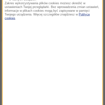
Zakres wykorzystywania plików cookies możesz określić w
ustawieniach Twojej przeglądarki. Bez wprowadzenia zmian ustawień,
informacje w plikach cookies mogą być zapisywane w pamięci
Twojego urządzenia. Więcej szczegółów znajdziesz w
Polityce
cookies
.
Alarmy przeciwpowodziowe w 2
powiatach
Dalsza część artykułu pod materiałem video: