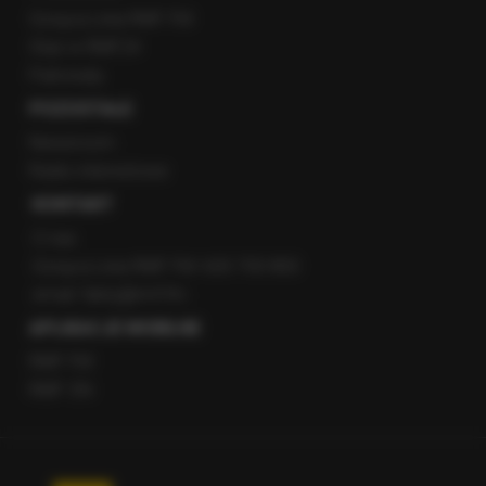
Gorąca Linia RMF FM
Staż w RMF24
Patronaty
POZOSTAŁE
Newsroom
Radio internetowe
KONTAKT
O nas
Gorąca Linia RMF FM: 600 700 800
email: fakty@rmf.fm
APLIKACJE MOBILNE
RMF FM
RMF ON