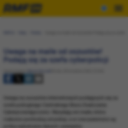
RMF24
Fakty
Polska
Uwaga na maile od oszustów! Podają się za szefa cy
Uwaga na maile od oszustów!
Podają się za szefa cyberpolicji
Opracowanie:
Marcin Buczek
Środa, 28 września 2022 (13:03)
Uwaga na oszustów internetowych podających się za
szefa policyjnego Centralnego Biura Zwalczania
Cyberprzestępczości. Wysyłają oni maile, które
rzekomo pochodzą od policji, a w rzeczywistości są
próbą wyłudzenia danych i pieniędzy.