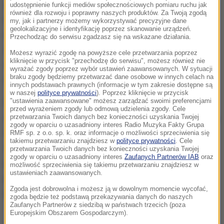
z niej, że wobec osoby, która go dostała, ma się
udostępnienie funkcji mediów społecznościowych pomiaru ruchu jak
również dla rozwoju i poprawny naszych produktów. Za Twoją zgodą
rzekomo toczyć postępowanie w związku z bliżej
my, jak i partnerzy możemy wykorzystywać precyzyjne dane
geolokalizacyjne i identyfikację poprzez skanowanie urządzeń.
nieokreślonym przestępstwem. Szczegóły co do
Przechodząc do serwisu zgadzasz się na wskazane działania.
zarzutów są zawarte w załączniku. To pułapka, bo
Możesz wyrazić zgodę na powyższe cele przetwarzania poprzez
kliknięcie w przycisk "przechodzę do serwisu", możesz również nie
według policjantów może to być złośliwe
wyrażać zgody poprzez wybór ustawień zaawansowanych. W sytuacji
braku zgody będziemy przetwarzać dane osobowe w innych celach na
oprogramowanie służące do kradzieży danych.
innych podstawach prawnych (informacje w tym zakresie dostępne są
w naszej
polityce prywatności
). Poprzez kliknięcie w przycisk
"ustawienia zaawansowane" możesz zarządzać swoimi preferencjami
Dlatego w żadnym razie załącznika nie należy
przed wyrażeniem zgody lub odmową udzielenia zgody. Cele
otwierać. Oszuści, chcąc się uwiarygodnić, podpisują
przetwarzania Twoich danych bez konieczności uzyskania Twojej
zgody w oparciu o uzasadniony interes Radio Muzyka Fakty Grupa
informację nazwiskiem szefa Centralnego Biura
RMF sp. z o.o. sp. k. oraz informacje o możliwości sprzeciwienia się
takiemu przetwarzaniu znajdziesz w
polityce prywatności
. Cele
Zwalczania Cyberprzestępczości. Ale, jak informują
przetwarzania Twoich danych bez konieczności uzyskania Twojej
zgody w oparciu o uzasadniony interes
Zaufanych Partnerów IAB
oraz
policjanci, nawet jeśli ktoś popełnił przestępstwo,
możliwość sprzeciwienia się takiemu przetwarzaniu znajdziesz w
ustawieniach zaawansowanych.
policja nigdy nie kontaktuje się z nim na
Zgoda jest dobrowolna i możesz ją w dowolnym momencie wycofać,
pośrednictwem poczty elektronicznej.
zgoda będzie też podstawą przekazywania danych do naszych
Zaufanych Partnerów z siedzibą w państwach trzecich (poza
Europejskim Obszarem Gospodarczym).
Dalsza część artykułu pod materiałem video: