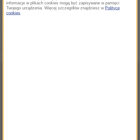
sezon na niepodległość
informacje w plikach cookies mogą być zapisywane w pamięci
Twojego urządzenia. Więcej szczegółów znajdziesz w
Polityce
cookies
.
Żelechów: Pożar budynku
przy stacji paliw
Majątek byłego szefa
KRRiT zabezpieczony
przez prokuraturę
NAJNOWSZE
13:58
Ofensywa programowa PiS. Kaczyński:
Zbliża się sezon na niepodległość
13:32
Żelechów: Pożar budynku przy stacji paliw
13:30