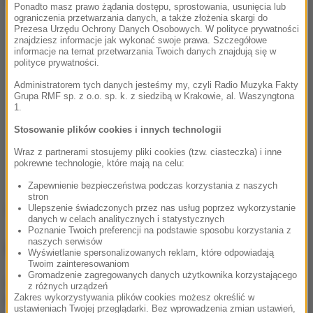
Ponadto masz prawo żądania dostępu, sprostowania, usunięcia lub
ograniczenia przetwarzania danych, a także złożenia skargi do
Prezesa Urzędu Ochrony Danych Osobowych. W polityce prywatności
znajdziesz informacje jak wykonać swoje prawa. Szczegółowe
informacje na temat przetwarzania Twoich danych znajdują się w
polityce prywatności.
Administratorem tych danych jesteśmy my, czyli Radio Muzyka Fakty
Grupa RMF sp. z o.o. sp. k. z siedzibą w Krakowie, al. Waszyngtona
1.
Stosowanie plików cookies i innych technologii
Wraz z partnerami stosujemy pliki cookies (tzw. ciasteczka) i inne
pokrewne technologie, które mają na celu:
Zapewnienie bezpieczeństwa podczas korzystania z naszych
stron
Ulepszenie świadczonych przez nas usług poprzez wykorzystanie
Źródło: RMF FM
danych w celach analitycznych i statystycznych
Poznanie Twoich preferencji na podstawie sposobu korzystania z
naszych serwisów
NAJWAŻNIEJSZE FAKTY
Wyświetlanie spersonalizowanych reklam, które odpowiadają
Twoim zainteresowaniom
Gromadzenie zagregowanych danych użytkownika korzystającego
Ofensywa programowa
z różnych urządzeń
PiS. Kaczyński: Zbliża się
Zakres wykorzystywania plików cookies możesz określić w
ustawieniach Twojej przeglądarki. Bez wprowadzenia zmian ustawień,