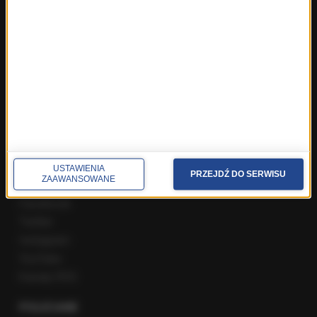
ROZMOWY W RMF FM
Najnowsze rozmowy w RMF FM
Rozmowa o 7:00 w RMF FM i Radiu RMF24
Poranna rozmowa w RMF FM
Popołudniowa rozmowa w RMF FM
Gość Krzysztofa Ziemca w RMF FM
Rozmowy w Radiu RMF24
SPOŁECZNOŚĆ
USTAWIENIA
PRZEJDŹ DO SERWISU
ZAAWANSOWANE
Facebook
Twitter
Instagram
YouTube
Kanały RSS
POLECANE