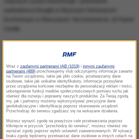
mięsnych i postu ilościowego
- powiedział
wykładowca liturgiki w Wyższym Seminarium
Duchownym w Warszawie-Tarchominie ks. dr Paweł
Cieślik.
Dalsza część artykułu pod materiałem video:
Wraz z
zaufanymi partnerami IAB (1019)
i
innymi zaufanymi
partnerami (489)
przechowujemy i/lub odczytujemy informacje zawarte
na Twoim urządzeniu, takie jak pliki cookie, przetwarzamy dane
osobowe, takie jak unikalne identyfikatory, informacje przesyłane
przez urządzenia końcowe niezbędne do personalizacji reklam i treści,
udostępnienie funkcji mediów społecznościowych pomiaru ruchu jak
również dla rozwoju i poprawny naszych produktów. Za Twoją zgodą
my, jak i partnerzy możemy wykorzystywać precyzyjne dane
geolokalizacyjne i identyfikację poprzez skanowanie urządzeń.
Przechodząc do serwisu zgadzasz się na wskazane działania.
Możesz wyrazić zgodę na powyższe cele przetwarzania poprzez
kliknięcie w przycisk "przechodzę do serwisu", możesz również nie
wyrażać zgody poprzez wybór ustawień zaawansowanych. W sytuacji
braku zgody będziemy przetwarzać dane osobowe w innych celach na