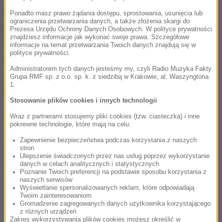
Powiedział także, że trudno oceniać sytuację "z
Ponadto masz prawo żądania dostępu, sprostowania, usunięcia lub
ograniczenia przetwarzania danych, a także złożenia skargi do
punktu widzenia Warszawy".
Wolimy się nie
Prezesa Urzędu Ochrony Danych Osobowych. W polityce prywatności
znajdziesz informacje jak wykonać swoje prawa. Szczegółowe
wypowiadać do czasu zakończenia kontroli.
Jest to
informacje na temat przetwarzania Twoich danych znajdują się w
polityce prywatności.
sytuacja dosyć dramatyczna.
Każde dodatkowe
Administratorem tych danych jesteśmy my, czyli Radio Muzyka Fakty
słowo zaogniające tę sytuację i napięcie wokół tego,
Grupa RMF sp. z o.o. sp. k. z siedzibą w Krakowie, al. Waszyngtona
1.
jest niepotrzebne
- powiedział.
Stosowanie plików cookies i innych technologii
Dalsza część artykułu pod materiałem video:
Wraz z partnerami stosujemy pliki cookies (tzw. ciasteczka) i inne
pokrewne technologie, które mają na celu:
Zapewnienie bezpieczeństwa podczas korzystania z naszych
stron
Ulepszenie świadczonych przez nas usług poprzez wykorzystanie
danych w celach analitycznych i statystycznych
Poznanie Twoich preferencji na podstawie sposobu korzystania z
naszych serwisów
Wyświetlanie spersonalizowanych reklam, które odpowiadają
Twoim zainteresowaniom
Gromadzenie zagregowanych danych użytkownika korzystającego
z różnych urządzeń
Zakres wykorzystywania plików cookies możesz określić w