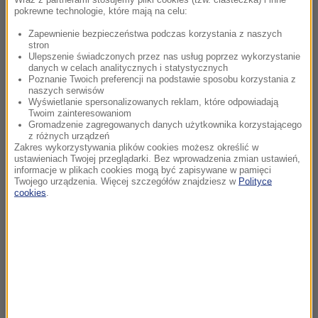
pokrewne technologie, które mają na celu:
Zapewnienie bezpieczeństwa podczas korzystania z naszych
stron
Ulepszenie świadczonych przez nas usług poprzez wykorzystanie
danych w celach analitycznych i statystycznych
Poznanie Twoich preferencji na podstawie sposobu korzystania z
naszych serwisów
Wyświetlanie spersonalizowanych reklam, które odpowiadają
Twoim zainteresowaniom
Gromadzenie zagregowanych danych użytkownika korzystającego
z różnych urządzeń
Zakres wykorzystywania plików cookies możesz określić w
ustawieniach Twojej przeglądarki. Bez wprowadzenia zmian ustawień,
informacje w plikach cookies mogą być zapisywane w pamięci
Twojego urządzenia. Więcej szczegółów znajdziesz w
Polityce
cookies
.