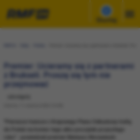
Słuchaj
RMF24
Fakty
Polska
Premier: Ucieramy się z partnerami z Brukseli. Pros
Premier: Ucieramy się z partnerami
z Brukseli. Proszę się tym nie
przejmować
udostępnij
Sobota, 11 czerwca 2022 (14:28)
"Pierwsze transze z Krajowego Planu Odbudowy trafią
do Polski na koniec tego albo początek przyszłego
roku" - powiedział premier Mateusz Morawiecki