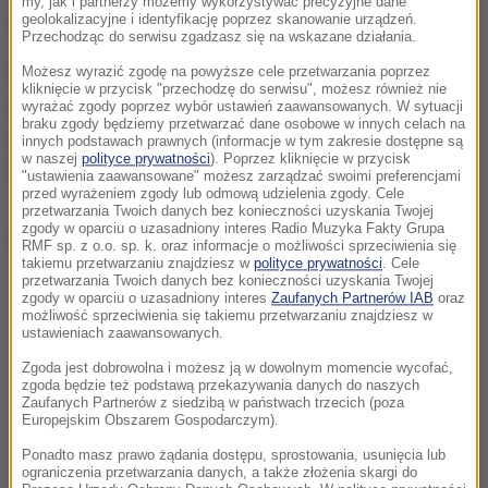
my, jak i partnerzy możemy wykorzystywać precyzyjne dane
geolokalizacyjne i identyfikację poprzez skanowanie urządzeń.
KPO
- zaznaczył premier.
Przechodząc do serwisu zgadzasz się na wskazane działania.
Wskazał, że znalazły się tam takie projekty jak:
Możesz wyrazić zgodę na powyższe cele przetwarzania poprzez
kliknięcie w przycisk "przechodzę do serwisu", możesz również nie
obwodnice, nowe drogi, dodatkowy sprzęt do ponad
wyrażać zgody poprzez wybór ustawień zaawansowanych. W sytuacji
braku zgody będziemy przetwarzać dane osobowe w innych celach na
200 szpitali, remonty szkół, a także inwestycje w
innych podstawach prawnych (informacje w tym zakresie dostępne są
w naszej
polityce prywatności
). Poprzez kliknięcie w przycisk
Polskę cyfrową.
"ustawienia zaawansowane" możesz zarządzać swoimi preferencjami
przed wyrażeniem zgody lub odmową udzielenia zgody. Cele
przetwarzania Twoich danych bez konieczności uzyskania Twojej
zgody w oparciu o uzasadniony interes Radio Muzyka Fakty Grupa
Dalsza część artykułu pod materiałem video:
RMF sp. z o.o. sp. k. oraz informacje o możliwości sprzeciwienia się
takiemu przetwarzaniu znajdziesz w
polityce prywatności
. Cele
przetwarzania Twoich danych bez konieczności uzyskania Twojej
zgody w oparciu o uzasadniony interes
Zaufanych Partnerów IAB
oraz
możliwość sprzeciwienia się takiemu przetwarzaniu znajdziesz w
ustawieniach zaawansowanych.
Zgoda jest dobrowolna i możesz ją w dowolnym momencie wycofać,
zgoda będzie też podstawą przekazywania danych do naszych
Zaufanych Partnerów z siedzibą w państwach trzecich (poza
Europejskim Obszarem Gospodarczym).
Ponadto masz prawo żądania dostępu, sprostowania, usunięcia lub
ograniczenia przetwarzania danych, a także złożenia skargi do