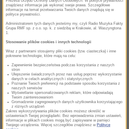
Prezesa Urzędu Ochrony Danych Osobowych. W polityce prywatności
znajdziesz informacje jak wykonać swoje prawa. Szczegółowe
informacje na temat przetwarzania Twoich danych znajdują się w
polityce prywatności.
Administratorem tych danych jesteśmy my, czyli Radio Muzyka Fakty
Czyli właśnie, aby miejscowości takie jak Henryków
Grupa RMF sp. z o.o. sp. k. z siedzibą w Krakowie, al. Waszyngtona
1.
miały inwestycje w nowoczesny sprzęt internetowy;
Stosowanie plików cookies i innych technologii
komputery dla dzieciaków tam są. Czyli to jest dobry
Wraz z partnerami stosujemy pliki cookies (tzw. ciasteczka) i inne
program i on prędzej czy później przyjdzie
- zapewnił.
pokrewne technologie, które mają na celu:
Zapewnienie bezpieczeństwa podczas korzystania z naszych
W KPO, czyli dokumencie opisującym sposób
stron
Ulepszenie świadczonych przez nas usług poprzez wykorzystanie
wydatkowania środków z Funduszu Odbudowy, który
danych w celach analitycznych i statystycznych
Poznanie Twoich preferencji na podstawie sposobu korzystania z
ma wspomóc gospodarkę po pandemii, nasz kraj
naszych serwisów
wnioskuje o 23,9 mld euro w ramach grantów i o 11,5
Wyświetlanie spersonalizowanych reklam, które odpowiadają
Twoim zainteresowaniom
mld euro z części pożyczkowej.
Gromadzenie zagregowanych danych użytkownika korzystającego
z różnych urządzeń
Zakres wykorzystywania plików cookies możesz określić w
ustawieniach Twojej przeglądarki. Bez wprowadzenia zmian ustawień,
"Będziemy się starać kroczek po
informacje w plikach cookies mogą być zapisywane w pamięci
kroczku naprawiać ten system"
Twojego urządzenia. Więcej szczegółów znajdziesz w
Polityce