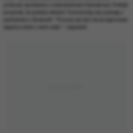
podczas spotkania z mieszkańcami Henrykowa. Polityk
przyznał, że polskie władze "troszeczkę się ucierają z
partnerami z Brukseli". "Proszę się tym nie przejmować,
dajemy sobie z nimi radę" – zapewnił.