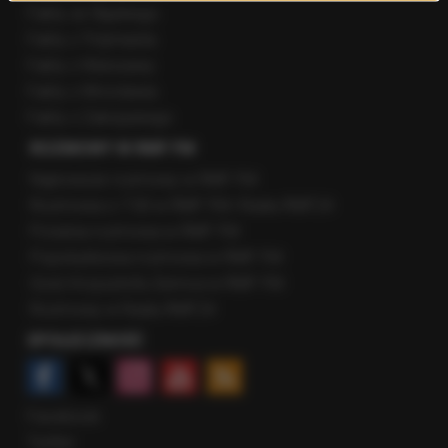
Fakty ze Śląskiego
Fakty z Trójmiasta
Fakty z Warszawy
Fakty z Wrocławia
Fakty z Zakopanego
ROZMOWY W RMF FM
Najnowsze rozmowy w RMF FM
Rozmowa o 7:00 w RMF FM i Radiu RMF24
Poranna rozmowa w RMF FM
Popołudniowa rozmowa w RMF FM
Gość Krzysztofa Ziemca w RMF FM
Rozmowy w Radiu RMF24
SPOŁECZNOŚĆ
Facebook
Twitter