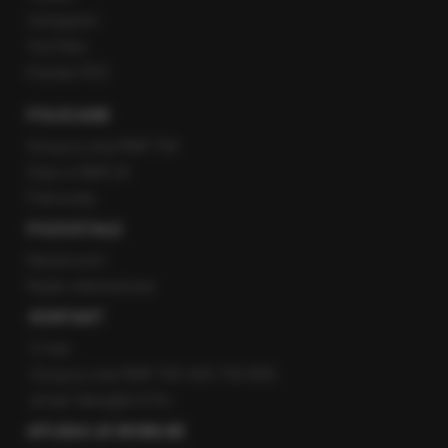
Instagram
YouTube
Kanały RSS
POLECANE
Gorąca Linia RMF FM
Staż w RMF24
Patronaty
POZOSTAŁE
Newsroom
Radio internetowe
KONTAKT
O nas
Gorąca Linia RMF FM: 600 700 800
email: fakty@rmf.fm
APLIKACJE MOBILNE