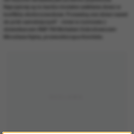
Najczęściej są to bardzo brutalne uwikłania dzieci w
konflikty okołorozwodowe. Prowadzą one dzieci nawet
do prób samobójczych" - mówi w rozmowie z
dziennikarzem RMF FM Michałem Dobrołowiczem
Mirosława Kątna, przewodnicząca Komitetu.