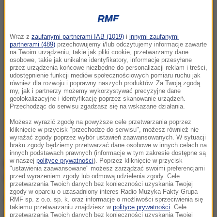
Wraz z
zaufanymi partnerami IAB (1019)
i
innymi zaufanymi
partnerami (489)
przechowujemy i/lub odczytujemy informacje zawarte
na Twoim urządzeniu, takie jak pliki cookie, przetwarzamy dane
osobowe, takie jak unikalne identyfikatory, informacje przesyłane
przez urządzenia końcowe niezbędne do personalizacji reklam i treści,
udostępnienie funkcji mediów społecznościowych pomiaru ruchu jak
również dla rozwoju i poprawny naszych produktów. Za Twoją zgodą
my, jak i partnerzy możemy wykorzystywać precyzyjne dane
geolokalizacyjne i identyfikację poprzez skanowanie urządzeń.
Przechodząc do serwisu zgadzasz się na wskazane działania.
Możesz wyrazić zgodę na powyższe cele przetwarzania poprzez
kliknięcie w przycisk "przechodzę do serwisu", możesz również nie
wyrażać zgody poprzez wybór ustawień zaawansowanych. W sytuacji
braku zgody będziemy przetwarzać dane osobowe w innych celach na
innych podstawach prawnych (informacje w tym zakresie dostępne są
w naszej
polityce prywatności
). Poprzez kliknięcie w przycisk
Michał Dobrołowicz, RMF FM: Czy przemoc wobec
"ustawienia zaawansowane" możesz zarządzać swoimi preferencjami
przed wyrażeniem zgody lub odmową udzielenia zgody. Cele
dzieci można zmierzyć i ująć ilościowo?
przetwarzania Twoich danych bez konieczności uzyskania Twojej
zgody w oparciu o uzasadniony interes Radio Muzyka Fakty Grupa
Mirosława Kątna, Komitet Ochrony Praw
RMF sp. z o.o. sp. k. oraz informacje o możliwości sprzeciwienia się
takiemu przetwarzaniu znajdziesz w
polityce prywatności
. Cele
Dziecka:
Tak. Pamiętajmy jednak, że ujawnione
przetwarzania Twoich danych bez konieczności uzyskania Twojej