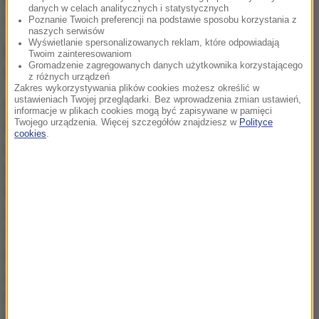
danych w celach analitycznych i statystycznych
i nie zamiatali tego pod dywan.
Poznanie Twoich preferencji na podstawie sposobu korzystania z
naszych serwisów
Wyświetlanie spersonalizowanych reklam, które odpowiadają
Ile państwo zgłoszeń dotyczących przemocy
Twoim zainteresowaniom
Gromadzenie zagregowanych danych użytkownika korzystającego
otrzymujecie?
z różnych urządzeń
Zakres wykorzystywania plików cookies możesz określić w
ustawieniach Twojej przeglądarki. Bez wprowadzenia zmian ustawień,
Kilkadziesiąt zgłoszeń rocznie w sprawie przemocy
informacje w plikach cookies mogą być zapisywane w pamięci
Twojego urządzenia. Więcej szczegółów znajdziesz w
Polityce
fizycznej, a kilkaset w sprawie przemocy
cookies
.
emocjonalnej. Bardzo często te zgłoszenia nie są
pod szyldem "przemoc emocjonalna", my to tak
kwalifikujemy. Najczęściej są to brutalne uwikłania
dzieci w konflikty okołorozwodowe. Chodzi o
sytuacje, gdzie rodzice brutalnie walczą o dziecko.
Skutki są takie, że dzieci mają psychosomatyczne
objawy, a nawet podejmują próby samobójcze czy
dokonują samookaleczeń. Dochodzi do poważnego