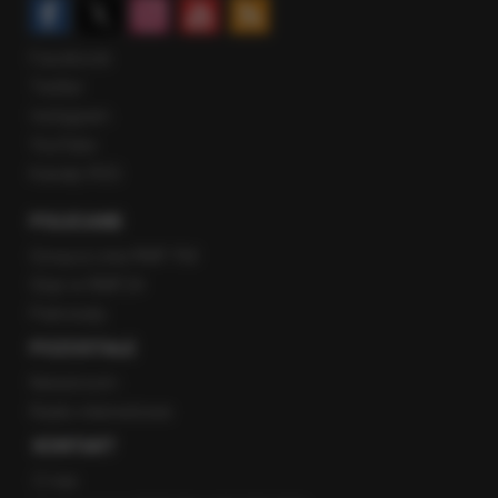
Facebook
Twitter
Instagram
YouTube
Kanały RSS
POLECANE
Gorąca Linia RMF FM
Staż w RMF24
Patronaty
POZOSTAŁE
Newsroom
Radio internetowe
KONTAKT
O nas