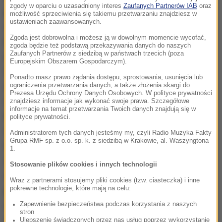
zgody w oparciu o uzasadniony interes
Zaufanych Partnerów IAB
oraz
przypadki to tylko wierzchołek góry lodowej. Jeśli
możliwość sprzeciwienia się takiemu przetwarzaniu znajdziesz w
ustawieniach zaawansowanych.
chodzi o przemoc fizyczną, to z danych
Zgoda jest dobrowolna i możesz ją w dowolnym momencie wycofać,
lekarzy wynika, że nawet tysiąc dzieci rocznie trafia
zgoda będzie też podstawą przekazywania danych do naszych
Zaufanych Partnerów z siedzibą w państwach trzecich (poza
na szpitalne oddziały dziecięce nie wskutek
Europejskim Obszarem Gospodarczym).
wypadku, ale w wyniku obrażeń fizycznych
Ponadto masz prawo żądania dostępu, sprostowania, usunięcia lub
odniesionych w najbliższym otoczeniu. Część z tych
ograniczenia przetwarzania danych, a także złożenia skargi do
Prezesa Urzędu Ochrony Danych Osobowych. W polityce prywatności
dzieci umiera. Pamiętajmy, że nawet jedno dziecko,
znajdziesz informacje jak wykonać swoje prawa. Szczegółowe
informacje na temat przetwarzania Twoich danych znajdują się w
które zmarłoby w wyniku obrażeń zadanych ręką
polityce prywatności.
osoby najbliższej, to już
Administratorem tych danych jesteśmy my, czyli Radio Muzyka Fakty
Grupa RMF sp. z o.o. sp. k. z siedzibą w Krakowie, al. Waszyngtona
tragiczna informacja. Dokładną skalę
1.
zjawiska bardzo trudno oszacować. Rocznie jest
Stosowanie plików cookies i innych technologii
około 25 tysięcy skazań właśnie w sprawie
Wraz z partnerami stosujemy pliki cookies (tzw. ciasteczka) i inne
pokrewne technologie, które mają na celu:
przemocy domowej, nie tylko wobec dzieci. Nie ma
co udawać, że to zjawisko jest gdzieś daleko i nas
Zapewnienie bezpieczeństwa podczas korzystania z naszych
stron
nie dotyczy. Ważne, żebyśmy mieli tego świadomość
Ulepszenie świadczonych przez nas usług poprzez wykorzystanie