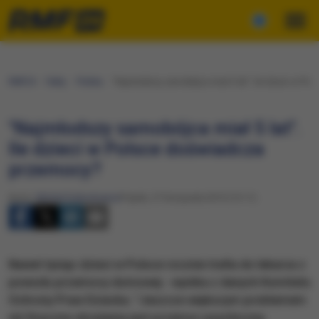
RMF24
Fakty
Polska
"Najmłodszy samobójca miał 5 lat". Ile dzieci w Po
"Najmłodszy samobójca miał 5 lat".
Ile dzieci w Polsce doświadcza
przemocy?
Autor:
Michał Dobrołowicz
Piątek, 27 listopada 2015 (15:11)
Nawet tysiąc dzieci w Polsce rocznie trafia do lekarza z
powodu przemocy domowej - wynika z danych Komitetu
Ochrony Praw Dziecka. "Jeszcze większym problemem
niż fizyczne obrażenia jest przemoc psychiczna.