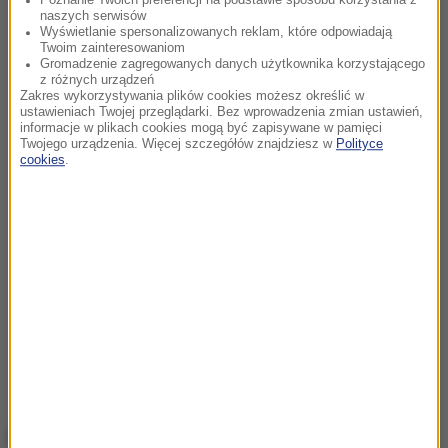
Poznanie Twoich preferencji na podstawie sposobu korzystania z
naszych serwisów
Wyświetlanie spersonalizowanych reklam, które odpowiadają
Twoim zainteresowaniom
Gromadzenie zagregowanych danych użytkownika korzystającego
z różnych urządzeń
Zakres wykorzystywania plików cookies możesz określić w
ustawieniach Twojej przeglądarki. Bez wprowadzenia zmian ustawień,
informacje w plikach cookies mogą być zapisywane w pamięci
Twojego urządzenia. Więcej szczegółów znajdziesz w
Polityce
cookies
.
NAJWAŻNIEJSZE FAKTY