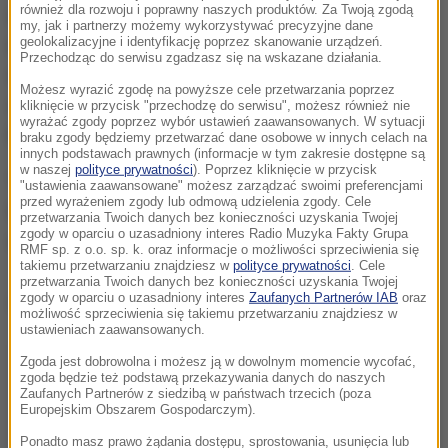
również dla rozwoju i poprawny naszych produktów. Za Twoją zgodą
uwięzienia rozpoczynam protest głodowy. Żądam
my, jak i partnerzy możemy wykorzystywać precyzyjne dane
geolokalizacyjne i identyfikację poprzez skanowanie urządzeń.
natychmiastowego zwolnienia z więzienia
Przechodząc do serwisu zgadzasz się na wskazane działania.
wszystkich członków byłego kierownictwa CBA
Możesz wyrazić zgodę na powyższe cele przetwarzania poprzez
objętych aktem łaski wydanym w 2015 roku przez
kliknięcie w przycisk "przechodzę do serwisu", możesz również nie
wyrażać zgody poprzez wybór ustawień zaawansowanych. W sytuacji
Prezydenta RP" - brzmi treść oświadczenia.
braku zgody będziemy przetwarzać dane osobowe w innych celach na
innych podstawach prawnych (informacje w tym zakresie dostępne są
w naszej
polityce prywatności
). Poprzez kliknięcie w przycisk
To indywidualna decyzja Mariusza Kamińskiego
-
"ustawienia zaawansowane" możesz zarządzać swoimi preferencjami
przed wyrażeniem zgody lub odmową udzielenia zgody. Cele
tak oświadczenie polityka skomentowała
przetwarzania Twoich danych bez konieczności uzyskania Twojej
zgody w oparciu o uzasadniony interes Radio Muzyka Fakty Grupa
wiceminister sprawiedliwości Maria Ejchart.
RMF sp. z o.o. sp. k. oraz informacje o możliwości sprzeciwienia się
takiemu przetwarzaniu znajdziesz w
polityce prywatności
. Cele
przetwarzania Twoich danych bez konieczności uzyskania Twojej
zgody w oparciu o uzasadniony interes
Zaufanych Partnerów IAB
oraz
Dalsza część artykułu pod materiałem video:
możliwość sprzeciwienia się takiemu przetwarzaniu znajdziesz w
ustawieniach zaawansowanych.
Zgoda jest dobrowolna i możesz ją w dowolnym momencie wycofać,
zgoda będzie też podstawą przekazywania danych do naszych
Zaufanych Partnerów z siedzibą w państwach trzecich (poza
Europejskim Obszarem Gospodarczym).
Ponadto masz prawo żądania dostępu, sprostowania, usunięcia lub