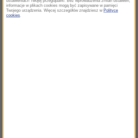
ustawieniach Twojej przeglądarki. Bez wprowadzenia zmian ustawień,
informacje w plikach cookies mogą być zapisywane w pamięci
Twojego urządzenia. Więcej szczegółów znajdziesz w
Polityce
cookies
.