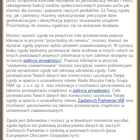
przez urządzenia końcowe niezbędne do personalizacji reklam i treści,
zrobić dla branży kosmicznej i dla Ziemi
- mówi Piotr
udostępnienie funkcji mediów społecznościowych pomiaru ruchu jak
również dla rozwoju i poprawny naszych produktów. Za Twoją zgodą
Wyżliński.
Nasz pomysł polega na tym, że
chcemy
my, jak i partnerzy możemy wykorzystywać precyzyjne dane
geolokalizacyjne i identyfikację poprzez skanowanie urządzeń.
obniżyć koszty badania atmosfery poprzez zmianę
Przechodząc do serwisu zgadzasz się na wskazane działania.
myślenia
. Zamiast wysyłania satelitów, które będą
Możesz wyrazić zgodę na powyższe cele przetwarzania poprzez
kliknięcie w przycisk "przechodzę do serwisu", możesz również nie
miały pokładowe laboratoria, chcielibyśmy wysłać
wyrażać zgody poprzez wybór ustawień zaawansowanych. W sytuacji
braku zgody będziemy przetwarzać dane osobowe w innych celach na
wiele małych sond, które mógłby zbierać próbki.
innych podstawach prawnych (informacje w tym zakresie dostępne są
Zaprojektowaliśmy taki mechanizm, który obrotowo
w naszej
polityce prywatności
). Poprzez kliknięcie w przycisk
"ustawienia zaawansowane" możesz zarządzać swoimi preferencjami
przebija pojemniki i napełnia je atmosferą za pomocą
przed wyrażeniem zgody lub odmową udzielenia zgody. Cele
przetwarzania Twoich danych bez konieczności uzyskania Twojej
pompki. Później te pojemniki mogą być zebrane i
zgody w oparciu o uzasadniony interes Radio Muzyka Fakty Grupa
RMF sp. z o.o. sp. k. oraz informacje o możliwości sprzeciwienia się
przebadane w laboratorium. Wykonaliśmy prototyp
takiemu przetwarzaniu znajdziesz w
polityce prywatności
. Cele
przetwarzania Twoich danych bez konieczności uzyskania Twojej
na drukarce 3D, ale docelowo sonda może być
zgody w oparciu o uzasadniony interes
Zaufanych Partnerów IAB
oraz
możliwość sprzeciwienia się takiemu przetwarzaniu znajdziesz w
wykorzystywana w każdej warstwie atmosfery
-
ustawieniach zaawansowanych.
dodaje.
Zgoda jest dobrowolna i możesz ją w dowolnym momencie wycofać,
zgoda będzie też podstawą przekazywania danych do naszych
Zaufanych Partnerów z siedzibą w państwach trzecich (poza
Dalsza część artykułu pod materiałem video:
Europejskim Obszarem Gospodarczym).