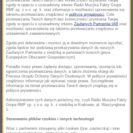
przetwarzania Twoich danych bez konieczności uzyskania Twojej
zakupów dotyczących koronawirusa przez resort
zgody w oparciu o uzasadniony interes Radio Muzyka Fakty Grupa
RMF sp. z o.o. sp. k. oraz informacje o możliwości sprzeciwienia się
zdrowia
. Bo o ile w pierwszej części pandemii
takiemu przetwarzaniu znajdziesz w
polityce prywatności
. Cele
przetwarzania Twoich danych bez konieczności uzyskania Twojej
działania w zakresie medycznym były ocenianie
zgody w oparciu o uzasadniony interes
Zaufanych Partnerów IAB
oraz
możliwość sprzeciwienia się takiemu przetwarzaniu znajdziesz w
bardzo wysoko, to równolegle kwestia zakupu
ustawieniach zaawansowanych.
maseczek i respiratorów budzi ogromne wątpliwości
Zgoda jest dobrowolna i możesz ją w dowolnym momencie wycofać,
zgoda będzie też podstawą przekazywania danych do naszych
- zaznaczył poseł ludowców.
Zaufanych Partnerów z siedzibą w państwach trzecich (poza
Europejskim Obszarem Gospodarczym).
Według Sawickiego, być może z toczących się
Ponadto masz prawo żądania dostępu, sprostowania, usunięcia lub
postępowań dotyczących zakupu maseczek i
ograniczenia przetwarzania danych, a także złożenia skargi do
Prezesa Urzędu Ochrony Danych Osobowych. W polityce prywatności
respiratorów "już wynika, że i pan Janusz Cieszyński,
znajdziesz informacje jak wykonać swoje prawa. Szczegółowe
informacje na temat przetwarzania Twoich danych znajdują się w
i pan Łukasz Szumowski powinni z rządu odejść".
polityce prywatności.
Więc robią to sami, żeby za chwilę nie musiał robić
Administratorem tych danych jesteśmy my, czyli Radio Muzyka Fakty
Grupa RMF sp. z o.o. sp. k. z siedzibą w Krakowie, al. Waszyngtona
tego tak naprawdę premier Mateusz Morawiecki czy
1.
prezes PiS Jarosław Kaczyński
- powiedział Sawicki.
Stosowanie plików cookies i innych technologii
Wraz z partnerami stosujemy pliki cookies (tzw. ciasteczka) i inne