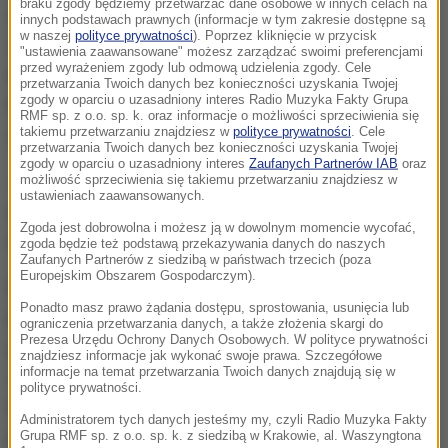
braku zgody będziemy przetwarzać dane osobowe w innych celach na
narzędzi edukacyjnych, tj. programów nauczania,
innych podstawach prawnych (informacje w tym zakresie dostępne są
w naszej
polityce prywatności
). Poprzez kliknięcie w przycisk
scenariuszy lekcji i zajęć wspierających proces
"ustawienia zaawansowane" możesz zarządzać swoimi preferencjami
przed wyrażeniem zgody lub odmową udzielenia zgody. Cele
kształcenia ogólnego w zakresie kompetencji
przetwarzania Twoich danych bez konieczności uzyskania Twojej
zgody w oparciu o uzasadniony interes Radio Muzyka Fakty Grupa
kluczowych uczniów niezbędnych do poruszania się
RMF sp. z o.o. sp. k. oraz informacje o możliwości sprzeciwienia się
takiemu przetwarzaniu znajdziesz w
polityce prywatności
. Cele
na rynku pracy””
(4 635 400 zł)
przetwarzania Twoich danych bez konieczności uzyskania Twojej
zgody w oparciu o uzasadniony interes
Zaufanych Partnerów IAB
oraz
- „Tworzenie e-podręczników i rozwijanie e-
możliwość sprzeciwienia się takiemu przetwarzaniu znajdziesz w
ustawieniach zaawansowanych.
materiałów dydaktycznych towarzyszących
Zgoda jest dobrowolna i możesz ją w dowolnym momencie wycofać,
istniejącym e-podręcznikom”
(65 859 000 zł)
.
zgoda będzie też podstawą przekazywania danych do naszych
Zaufanych Partnerów z siedzibą w państwach trzecich (poza
Europejskim Obszarem Gospodarczym).
Podstawowy powód odrzucenia to brak nowej
Ponadto masz prawo żądania dostępu, sprostowania, usunięcia lub
podstawy programowej, do której odnoszą się oba
ograniczenia przetwarzania danych, a także złożenia skargi do
Prezesa Urzędu Ochrony Danych Osobowych. W polityce prywatności
projekty. Drugi - to zastrzeżenia partnerów
znajdziesz informacje jak wykonać swoje prawa. Szczegółowe
informacje na temat przetwarzania Twoich danych znajdują się w
społecznych, w tym Związku Nauczycielstwa
polityce prywatności.
Polskiego do kwestii merytorycznych zawartych w
Administratorem tych danych jesteśmy my, czyli Radio Muzyka Fakty
projektach. Chodziło między innymi o
Grupa RMF sp. z o.o. sp. k. z siedzibą w Krakowie, al. Waszyngtona