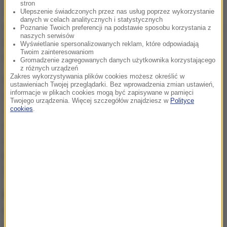
stron
środków w związku z pandemią COVID-19, ale
Ulepszenie świadczonych przez nas usług poprzez wykorzystanie
danych w celach analitycznych i statystycznych
nieprzestrzeganie zasady niedyskryminacji - może
Poznanie Twoich preferencji na podstawie sposobu korzystania z
naszych serwisów
skończyć się wstrzymaniem finansowania tych
Wyświetlanie spersonalizowanych reklam, które odpowiadają
Twoim zainteresowaniom
regionów
.
Gromadzenie zagregowanych danych użytkownika korzystającego
z różnych urządzeń
Zakres wykorzystywania plików cookies możesz określić w
Deklarowanie przez regiony "stref wolnych od LGBT"
ustawieniach Twojej przeglądarki. Bez wprowadzenia zmian ustawień,
informacje w plikach cookies mogą być zapisywane w pamięci
zdaniem KE "podważa zdolność regionalnych
Twojego urządzenia. Więcej szczegółów znajdziesz w
Polityce
organów zarządzających (przyp. red. funduszami
cookies
.
UE) do zapewnienia zgodności z zasadą
niedyskryminacji przy wdrażaniu programów
Europejskich Funduszy Strukturalnych i
Inwestycyjnych".
KE żąda od marszałków wyjaśnienia czy istnieje
ryzyko dyskryminacji ze względu na orientację
seksualną lub tożsamość płciową w dostępie do