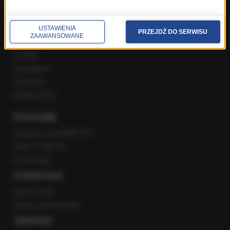
SPOŁECZNOŚĆ
USTAWIENIA
PRZEJDŹ DO SERWISU
ZAAWANSOWANE
Facebook
Twitter
Instagram
YouTube
Kanały RSS
POLECANE
Gorąca Linia RMF FM
Staż w RMF24
Patronaty
POZOSTAŁE
Newsroom
Radio internetowe
KONTAKT