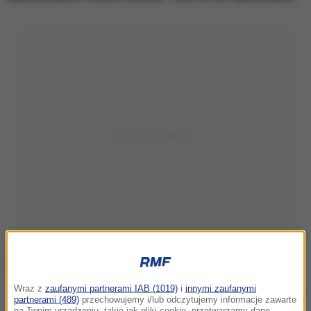
Wraz z
zaufanymi partnerami IAB (1019)
i
innymi zaufanymi
Zdj. ilustracyjne
partnerami (489)
przechowujemy i/lub odczytujemy informacje zawarte
na Twoim urządzeniu, takie jak pliki cookie, przetwarzamy dane