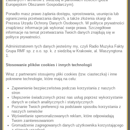
Danych Osobowych,
numer PESEL nie jest
Europejskim Obszarem Gospodarczym).
niezbędny na legitymacji szkolnej.
Ponadto masz prawo żądania dostępu, sprostowania, usunięcia lub
ograniczenia przetwarzania danych, a także złożenia skargi do
Prezesa Urzędu Ochrony Danych Osobowych. W polityce prywatności
znajdziesz informacje jak wykonać swoje prawa. Szczegółowe
Dalsza część artykułu pod materiałem video:
informacje na temat przetwarzania Twoich danych znajdują się w
polityce prywatności.
Administratorem tych danych jesteśmy my, czyli Radio Muzyka Fakty
Grupa RMF sp. z o.o. sp. k. z siedzibą w Krakowie, al. Waszyngtona
1.
Stosowanie plików cookies i innych technologii
Wraz z partnerami stosujemy pliki cookies (tzw. ciasteczka) i inne
pokrewne technologie, które mają na celu:
Zapewnienie bezpieczeństwa podczas korzystania z naszych
stron
Ulepszenie świadczonych przez nas usług poprzez wykorzystanie
danych w celach analitycznych i statystycznych
Poznanie Twoich preferencji na podstawie sposobu korzystania z
naszych serwisów
Wyświetlanie spersonalizowanych reklam, które odpowiadają
Twoim zainteresowaniom
Gromadzenie zagregowanych danych użytkownika korzystającego
z różnych urządzeń