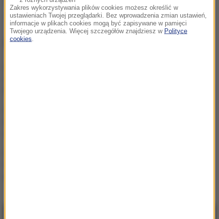
Źródło: RMF24/PAP
Zakres wykorzystywania plików cookies możesz określić w
ustawieniach Twojej przeglądarki. Bez wprowadzenia zmian ustawień,
szkoła
Tagi:
informacje w plikach cookies mogą być zapisywane w pamięci
Twojego urządzenia. Więcej szczegółów znajdziesz w
Polityce
cookies
.
NAJWAŻNIEJSZE FAKTY
Mobilizacja po
wydarzeniach w Lipsku.
Polska dołącza do rozmów
Żandarmeria Wojskowa
bada incydent z udziałem
wojskowego śmigłowca
Trzy gole w Białymstoku.
Skromna zaliczka
Jagielloni przed rewanżem
w Glasgow