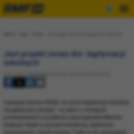
RMF24
Fakty
Polska
Jest projekt zmian dot. legitymacji szkolnych
Jest projekt zmian dot. legitymacji
szkolnych
Opracowanie:
Maciej Nycz
Czwartek, 20 kwietnia 2023 (23:26)
Usunięcie numeru PESEL ze wzoru legitymacji szkolnej i
mLegitymacji szkolnej – to jedno z rozwiązań
przewidzianych w projekcie rozporządzenia Ministra
Edukacji i Nauki w sprawie świadectw, dyplomów
państwowych i innych druków. Trafił on do opiniowania.