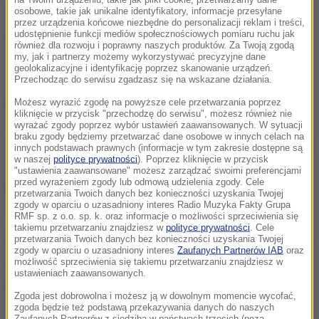
osobowe, takie jak unikalne identyfikatory, informacje przesyłane
Zgodnie z projektem, mLegitymacja szkolna nie
przez urządzenia końcowe niezbędne do personalizacji reklam i treści,
udostępnienie funkcji mediów społecznościowych pomiaru ruchu jak
będzie już, tak jak dotychczas, wydawana na
również dla rozwoju i poprawny naszych produktów. Za Twoją zgodą
wniosek pełnoletniego ucznia lub rodziców
my, jak i partnerzy możemy wykorzystywać precyzyjne dane
geolokalizacyjne i identyfikację poprzez skanowanie urządzeń.
niepełnoletniego ucznia. Ma być ona wydawana
Przechodząc do serwisu zgadzasz się na wskazane działania.
pełnoletniemu uczniowi, a uczniowi
Możesz wyrazić zgodę na powyższe cele przetwarzania poprzez
kliknięcie w przycisk "przechodzę do serwisu", możesz również nie
niepełnoletniemu - jeżeli rodzice tego ucznia nie
wyrażać zgody poprzez wybór ustawień zaawansowanych. W sytuacji
braku zgody będziemy przetwarzać dane osobowe w innych celach na
wyrazili sprzeciwu. Zmiana ta - jak uzasadniono - ma
innych podstawach prawnych (informacje w tym zakresie dostępne są
w naszej
polityce prywatności
). Poprzez kliknięcie w przycisk
na celu
ułatwienie uczniom uzyskania mobilnej
"ustawienia zaawansowane" możesz zarządzać swoimi preferencjami
przed wyrażeniem zgody lub odmową udzielenia zgody. Cele
postaci legitymacji szkolnej
, obsługiwanej przy
przetwarzania Twoich danych bez konieczności uzyskania Twojej
zgody w oparciu o uzasadniony interes Radio Muzyka Fakty Grupa
użyciu aplikacji mObywatel.
RMF sp. z o.o. sp. k. oraz informacje o możliwości sprzeciwienia się
takiemu przetwarzaniu znajdziesz w
polityce prywatności
. Cele
Projekt przewiduje również m.in. usunięcie ze wzoru
przetwarzania Twoich danych bez konieczności uzyskania Twojej
zgody w oparciu o uzasadniony interes
Zaufanych Partnerów IAB
oraz
legitymacji szkolnej i mLegitymacji szkolnej pola
możliwość sprzeciwienia się takiemu przetwarzaniu znajdziesz w
ustawieniach zaawansowanych.
przeznaczonego na wpisanie numeru PESEL. Resort
Zgoda jest dobrowolna i możesz ją w dowolnym momencie wycofać,
wskazał w uzasadnieniu, że według Urzędu Ochrony
zgoda będzie też podstawą przekazywania danych do naszych
Zaufanych Partnerów z siedzibą w państwach trzecich (poza