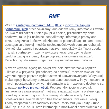
Jeleń szlachetny. Zdjęcie ilustracyjne
Marta Kabelis z policji w Bartoszycach powiedziała,
Wraz z
zaufanymi partnerami IAB (1017)
i
innymi zaufanymi
partnerami (489)
przechowujemy i/lub odczytujemy informacje zawarte
że do niecodziennego zdarzenia doszło nieopodal
na Twoim urządzeniu, takie jak pliki cookie, przetwarzamy dane
osobowe, takie jak unikalne identyfikatory, informacje przesyłane
wsi Kamińsk.
"Zadzwoniła na policję kobieta
przez urządzenia końcowe niezbędne do personalizacji reklam i treści,
udostępnienie funkcji mediów społecznościowych pomiaru ruchu jak
twierdząc, że ją, jej syna i męża oraz sąsiada
również dla rozwoju i poprawny naszych produktów. Za Twoją zgodą
my, jak i partnerzy możemy wykorzystywać precyzyjne dane
zaatakował jeleń. Zwierzę miało zajść po cichu
geolokalizacyjne i identyfikację poprzez skanowanie urządzeń.
Przechodząc do serwisu zgadzasz się na wskazane działania.
grzybiarzy i zaatakować ich"
- poinformowała
Kabelis.
Możesz wyrazić zgodę na powyższe cele przetwarzania poprzez
kliknięcie w przycisk "przechodzę do serwisu", możesz również nie
wyrażać zgody poprzez wybór ustawień zaawansowanych. W sytuacji
Najpierw ludzie próbowali odstraszyć jelenia, ale nie
braku zgody będziemy przetwarzać dane osobowe w innych celach na
innych podstawach prawnych (informacje w tym zakresie dostępne są
dało to efektów. Kobieta pierwsza uciekła z lasu i
w naszej
polityce prywatności
). Poprzez kliknięcie w przycisk
"ustawienia zaawansowane" możesz zarządzać swoimi preferencjami
wezwała pomoc.
Mężczyźni kilkanaście minut
przed wyrażeniem zgody lub odmową udzielenia zgody. Cele
przetwarzania Twoich danych bez konieczności uzyskania Twojej
siłowali się z jeleniem, jeden z nich złapał zwierzę
zgody w oparciu o uzasadniony interes Radio Muzyka Fakty Grupa
RMF sp. z o.o. sp. k. oraz informacje o możliwości sprzeciwienia się
za rogi, ale to nie odstraszyło go.