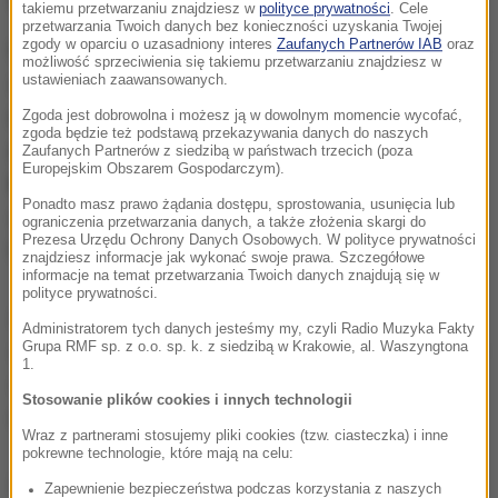
takiemu przetwarzaniu znajdziesz w
polityce prywatności
. Cele
przetwarzania Twoich danych bez konieczności uzyskania Twojej
zgody w oparciu o uzasadniony interes
Zaufanych Partnerów IAB
oraz
Nie pomagał przy tym ani hałas, ani odwracanie jego
możliwość sprzeciwienia się takiemu przetwarzaniu znajdziesz w
ustawieniach zaawansowanych.
uwagi na różne sposoby.
W pewnym momencie
rozwścieczone zwierzę skierowało w swoją
Zgoda jest dobrowolna i możesz ją w dowolnym momencie wycofać,
zgoda będzie też podstawą przekazywania danych do naszych
agresję w kierunku 56-latka i przeciągnęło go
Zaufanych Partnerów z siedzibą w państwach trzecich (poza
Europejskim Obszarem Gospodarczym).
kilkanaście metrów po ziemi
- relacjonował mł.
Ponadto masz prawo żądania dostępu, sprostowania, usunięcia lub
asp.Tomasz Markowski z Komendy Wojewódzkiej
ograniczenia przetwarzania danych, a także złożenia skargi do
Prezesa Urzędu Ochrony Danych Osobowych. W polityce prywatności
Policji w Olsztynie
znajdziesz informacje jak wykonać swoje prawa. Szczegółowe
informacje na temat przetwarzania Twoich danych znajdują się w
polityce prywatności.
Na szczęście z pomocą mężczyźnie przyszedł jego
Administratorem tych danych jesteśmy my, czyli Radio Muzyka Fakty
Grupa RMF sp. z o.o. sp. k. z siedzibą w Krakowie, al. Waszyngtona
sąsiad, który scyzorykiem ugodził jelenia w kończynę
1.
i dopiero wówczas zwierzę uciekło w głąb lasu
-
Stosowanie plików cookies i innych technologii
dodał policjant.
Wraz z partnerami stosujemy pliki cookies (tzw. ciasteczka) i inne
pokrewne technologie, które mają na celu:
Dalsza część artykułu pod materiałem video:
Zapewnienie bezpieczeństwa podczas korzystania z naszych