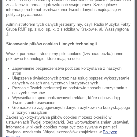
Dalsza część artykułu pod materiałem video:
znajdziesz informacje jak wykonać swoje prawa. Szczegółowe
informacje na temat przetwarzania Twoich danych znajdują się w
polityce prywatności.
Administratorem tych danych jesteśmy my, czyli Radio Muzyka Fakty
Grupa RMF sp. z o.o. sp. k. z siedzibą w Krakowie, al. Waszyngtona
1.
Stosowanie plików cookies i innych technologii
Wraz z partnerami stosujemy pliki cookies (tzw. ciasteczka) i inne
pokrewne technologie, które mają na celu:
Zapewnienie bezpieczeństwa podczas korzystania z naszych
stron
Ulepszenie świadczonych przez nas usług poprzez wykorzystanie
danych w celach analitycznych i statystycznych
Poznanie Twoich preferencji na podstawie sposobu korzystania z
naszych serwisów
Wyświetlanie spersonalizowanych reklam, które odpowiadają
Twoim zainteresowaniom
Niewielkie marże stacji
Gromadzenie zagregowanych danych użytkownika korzystającego
benzynowych
z różnych urządzeń
Zakres wykorzystywania plików cookies możesz określić w
ustawieniach Twojej przeglądarki. Bez wprowadzenia zmian ustawień,
informacje w plikach cookies mogą być zapisywane w pamięci
Zwrócili uwagę, że spadki cen detalicznych to niemal
Twojego urządzenia. Więcej szczegółów znajdziesz w
Polityce
cookies
.