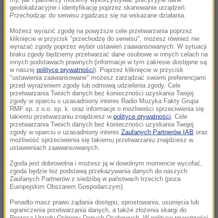
geolokalizacyjne i identyfikację poprzez skanowanie urządzeń.
benzyny 95 na polskich stacjach paliw w pierwszym
Przechodząc do serwisu zgadzasz się na wskazane działania.
tygodniu sierpnia 2022 r. powinna mieścić się w
Możesz wyrazić zgodę na powyższe cele przetwarzania poprzez
kliknięcie w przycisk "przechodzę do serwisu", możesz również nie
przedziale
7,17-7,32 zł
za litr, a litr oleju napędowego
wyrażać zgody poprzez wybór ustawień zaawansowanych. W sytuacji
braku zgody będziemy przetwarzać dane osobowe w innych celach na
powinien kosztować przeciętnie
7,47-7,59 zł.
Na
innych podstawach prawnych (informacje w tym zakresie dostępne są
utrzymanie się cen na obecnym poziomie powinni
w naszej
polityce prywatności
). Poprzez kliknięcie w przycisk
"ustawienia zaawansowane" możesz zarządzać swoimi preferencjami
liczyć właściciele samochodów z instalacją gazową
przed wyrażeniem zgody lub odmową udzielenia zgody. Cele
przetwarzania Twoich danych bez konieczności uzyskania Twojej
- za litr LPG kierowcy mogą płacić ok.
3,33-3,42 zł
-
zgody w oparciu o uzasadniony interes Radio Muzyka Fakty Grupa
RMF sp. z o.o. sp. k. oraz informacje o możliwości sprzeciwienia się
prognozują analitycy.
takiemu przetwarzaniu znajdziesz w
polityce prywatności
. Cele
przetwarzania Twoich danych bez konieczności uzyskania Twojej
zgody w oparciu o uzasadniony interes
Zaufanych Partnerów IAB
oraz
Analitycy przewidują, że w perspektywie
możliwość sprzeciwienia się takiemu przetwarzaniu znajdziesz w
ustawieniach zaawansowanych.
najbliższych miesięcy, najbardziej potanieje
Zgoda jest dobrowolna i możesz ją w dowolnym momencie wycofać,
benzyna. Gorzej wygląda sytuacja właścicieli diesli -
zgoda będzie też podstawą przekazywania danych do naszych
Zaufanych Partnerów z siedzibą w państwach trzecich (poza
im bliżej jesieni, tym bardziej w górę mogą iść ceny
Europejskim Obszarem Gospodarczym).
oleju napędowego.
Ponadto masz prawo żądania dostępu, sprostowania, usunięcia lub
ograniczenia przetwarzania danych, a także złożenia skargi do
Prezesa Urzędu Ochrony Danych Osobowych. W polityce prywatności