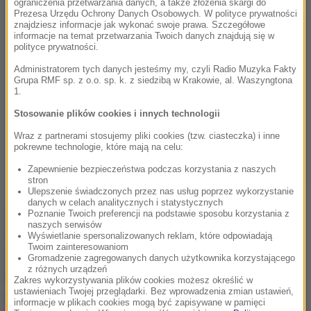
ograniczenia przetwarzania danych, a także złożenia skargi do
Prezesa Urzędu Ochrony Danych Osobowych. W polityce prywatności
znajdziesz informacje jak wykonać swoje prawa. Szczegółowe
informacje na temat przetwarzania Twoich danych znajdują się w
polityce prywatności.
Administratorem tych danych jesteśmy my, czyli Radio Muzyka Fakty
Grupa RMF sp. z o.o. sp. k. z siedzibą w Krakowie, al. Waszyngtona
1.
Stosowanie plików cookies i innych technologii
Wraz z partnerami stosujemy pliki cookies (tzw. ciasteczka) i inne
pokrewne technologie, które mają na celu:
Zapewnienie bezpieczeństwa podczas korzystania z naszych
stron
Ulepszenie świadczonych przez nas usług poprzez wykorzystanie
danych w celach analitycznych i statystycznych
Zespół wskazuje też, że w Kompanii Węglowej jest
Poznanie Twoich preferencji na podstawie sposobu korzystania z
naszych serwisów
za dużo stanowisk kierowniczych i dyrektorskich
Wyświetlanie spersonalizowanych reklam, które odpowiadają
Twoim zainteresowaniom
oraz działów niezwiązanych z produkcją.
Gromadzenie zagregowanych danych użytkownika korzystającego
z różnych urządzeń
Dodatkowo, wiele osób mogłoby przejść na
Zakres wykorzystywania plików cookies możesz określić w
ustawieniach Twojej przeglądarki. Bez wprowadzenia zmian ustawień,
emeryturę. Rekordzista powinien był to zrobić 15 lat
informacje w plikach cookies mogą być zapisywane w pamięci