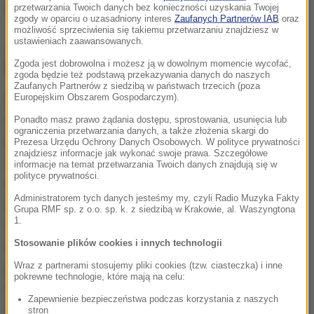
rozmawia - mówią politycy Prawa i Sprawiedliwości.
przetwarzania Twoich danych bez konieczności uzyskania Twojej
zgody w oparciu o uzasadniony interes
Zaufanych Partnerów IAB
oraz
możliwość sprzeciwienia się takiemu przetwarzaniu znajdziesz w
Jakie konsekwencje może mieć
ustawieniach zaawansowanych.
brak współpracy?
Zgoda jest dobrowolna i możesz ją w dowolnym momencie wycofać,
zgoda będzie też podstawą przekazywania danych do naszych
Zaufanych Partnerów z siedzibą w państwach trzecich (poza
Europejskim Obszarem Gospodarczym).
Dziś w Luksemburgu odbywa się szczyt szefów
MSZ Unii Europejskiej i Azji w sprawie zmian
Ponadto masz prawo żądania dostępu, sprostowania, usunięcia lub
ograniczenia przetwarzania danych, a także złożenia skargi do
klimatycznych. My walczymy o utrzymanie energii
Prezesa Urzędu Ochrony Danych Osobowych. W polityce prywatności
znajdziesz informacje jak wykonać swoje prawa. Szczegółowe
węglowej. Z kolei w przyszłym tygodniu w
informacje na temat przetwarzania Twoich danych znajdują się w
polityce prywatności.
maltańskiej Valletcie ma mieć miejsce spotkanie
Administratorem tych danych jesteśmy my, czyli Radio Muzyka Fakty
liderów wspólnoty w sprawie uchodźców. Będziemy
Grupa RMF sp. z o.o. sp. k. z siedzibą w Krakowie, al. Waszyngtona
1.
tam prezentować politykę starego rządu, a nie
Stosowanie plików cookies i innych technologii
nowego. Trzeba pamiętać o tym, że różnice
Wraz z partnerami stosujemy pliki cookies (tzw. ciasteczka) i inne
pomiędzy ich stanowiskami w tej kwestii są spore.
pokrewne technologie, które mają na celu:
Prawo i Sprawiedliwość ma bowiem znacznie
Zapewnienie bezpieczeństwa podczas korzystania z naszych
ostrzejsze stanowisko w sprawie węgla i
stron