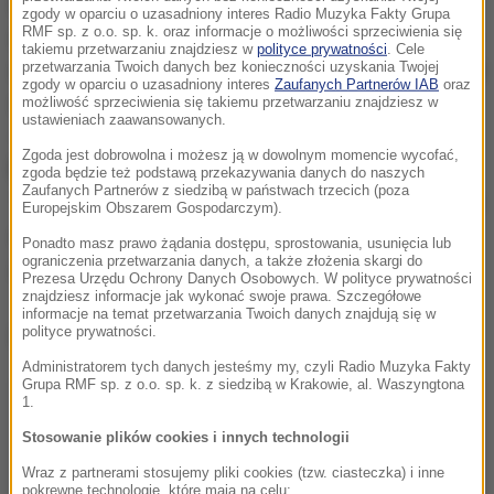
Po premierze filmu "Kler" Wojtka Smarzowskiego
zgody w oparciu o uzasadniony interes Radio Muzyka Fakty Grupa
RMF sp. z o.o. sp. k. oraz informacje o możliwości sprzeciwienia się
dowiedziałem się, że Tomek Sekielski zaczyna pracę
takiemu przetwarzaniu znajdziesz w
polityce prywatności
. Cele
nad filmem dokumentalnym o pedofilii. Napisałem do
przetwarzania Twoich danych bez konieczności uzyskania Twojej
zgody w oparciu o uzasadniony interes
Zaufanych Partnerów IAB
oraz
niego e-maila, po czym umówiliśmy się na spotkanie
możliwość sprzeciwienia się takiemu przetwarzaniu znajdziesz w
ustawieniach zaawansowanych.
- relacjonował
w rozmowie z Onetem
Bartłomiej
Zgoda jest dobrowolna i możesz ją w dowolnym momencie wycofać,
Pankowiak.
Początkowo miałem wystąpić w filmie
zgoda będzie też podstawą przekazywania danych do naszych
Zaufanych Partnerów z siedzibą w państwach trzecich (poza
"Tylko nie mów nikomu", ale z czasem okazało się, że
Europejskim Obszarem Gospodarczym).
nasza sprawa jest tak szeroka, że Tomek
Ponadto masz prawo żądania dostępu, sprostowania, usunięcia lub
ograniczenia przetwarzania danych, a także złożenia skargi do
zdecydował się nakręcić kolejny film -
dodał.
Prezesa Urzędu Ochrony Danych Osobowych. W polityce prywatności
znajdziesz informacje jak wykonać swoje prawa. Szczegółowe
informacje na temat przetwarzania Twoich danych znajdują się w
Dalsza część artykułu pod materiałem video:
polityce prywatności.
Administratorem tych danych jesteśmy my, czyli Radio Muzyka Fakty
Grupa RMF sp. z o.o. sp. k. z siedzibą w Krakowie, al. Waszyngtona
1.
Stosowanie plików cookies i innych technologii
Wraz z partnerami stosujemy pliki cookies (tzw. ciasteczka) i inne
pokrewne technologie, które mają na celu: