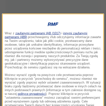
Wraz z
zaufanymi partnerami IAB (1017)
i
innymi zaufanymi
partnerami (489)
przechowujemy i/lub odczytujemy informacje zawarte
na Twoim urządzeniu, takie jak pliki cookie, przetwarzamy dane
osobowe, takie jak unikalne identyfikatory, informacje przesyłane
przez urządzenia końcowe niezbędne do personalizacji reklam i treści,
Zdj. ilustracyjne
udostępnienie funkcji mediów społecznościowych pomiaru ruchu jak
również dla rozwoju i poprawny naszych produktów. Za Twoją zgodą
"Zabawa w chowanego" to już drugi - po "Tylko nie
my, jak i partnerzy możemy wykorzystywać precyzyjne dane
geolokalizacyjne i identyfikację poprzez skanowanie urządzeń.
mów nikomu" - film dot. pedofilii w Kościele
Przechodząc do serwisu zgadzasz się na wskazane działania.
autorstwa braci Sekielskich. Opowiedzieli w nim
Możesz wyrazić zgodę na powyższe cele przetwarzania poprzez
kliknięcie w przycisk "przechodzę do serwisu", możesz również nie
m.in. historię Jakuba i Bartłomieja Pankowiaków,
wyrażać zgody poprzez wybór ustawień zaawansowanych. W sytuacji
braku zgody będziemy przetwarzać dane osobowe w innych celach na
którzy w dzieciństwie zostali skrzywdzeni przez
innych podstawach prawnych (informacje w tym zakresie dostępne są
w naszej
polityce prywatności
). Poprzez kliknięcie w przycisk
księdza.
"ustawienia zaawansowane" możesz zarządzać swoimi preferencjami
przed wyrażeniem zgody lub odmową udzielenia zgody. Cele
przetwarzania Twoich danych bez konieczności uzyskania Twojej