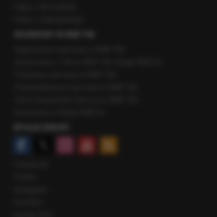
Fakty z Wrocławia
Fakty z Zakopanego
ROZMOWY W RMF FM
Najnowsze rozmowy w RMF FM
Rozmowa o 7:00 w RMF FM i Radiu RMF24
Poranna rozmowa w RMF FM
Popołudniowa rozmowa w RMF FM
Gość Krzysztofa Ziemca w RMF FM
Rozmowy w Radiu RMF24
SPOŁECZNOŚĆ
Facebook
Twitter
Instagram
YouTube
Kanały RSS