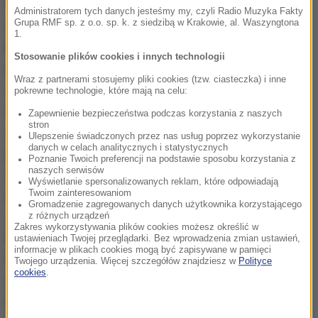
Wszystko wskazuje na to, że uruchomienie
Administratorem tych danych jesteśmy my, czyli Radio Muzyka Fakty
instrumentu spowodowało uderzenie pioruna. Po
Grupa RMF sp. z o.o. sp. k. z siedzibą w Krakowie, al. Waszyngtona
1.
kilku godzinach - około 7 rano - sterujący carillonem
Stosowanie plików cookies i innych technologii
automat sam się wyłączył.
Powodem mogło być
Wraz z partnerami stosujemy pliki cookies (tzw. ciasteczka) i inne
nawet kilka rzeczy. Uderzył gdzieś na pewno piorun,
pokrewne technologie, które mają na celu:
bo i centrala pożarowa się zbudziła i carillon się
Zapewnienie bezpieczeństwa podczas korzystania z naszych
stron
zbudził. Komputer się zapętlił i grał bez przerwy. I
Ulepszenie świadczonych przez nas usług poprzez wykorzystanie
danych w celach analitycznych i statystycznych
pani carillonistka, i ja mieszkamy daleko od carillonu,
Poznanie Twoich preferencji na podstawie sposobu korzystania z
naszych serwisów
nie słyszeliśmy tego w ogóle. Nie wiemy co się stało.
Wyświetlanie spersonalizowanych reklam, które odpowiadają
Będziemy dociekać co się stało, o ile w ogóle to się
Twoim zainteresowaniom
Gromadzenie zagregowanych danych użytkownika korzystającego
uda. Przyczyna ustała, bo carillon już nie gra
- mówił
z różnych urządzeń
Zakres wykorzystywania plików cookies możesz określić w
RMF FM Grzegorz Szychliński z oddziału Nauki
ustawieniach Twojej przeglądarki. Bez wprowadzenia zmian ustawień,
informacje w plikach cookies mogą być zapisywane w pamięci
Gdańskiej w Muzeum Gdańska, opiekujący się
Twojego urządzenia. Więcej szczegółów znajdziesz w
Polityce
cookies
.
zbiorami i ekspozycją na wieży kościoła św.
Katarzyny. Jak dodał, skontaktować i skonsultować