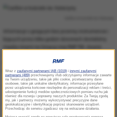
Carillon w kościele św. Katarzyny
Informacje o grającym bez przerwy instrumencie i
bijących przez kilka godzin dzwonach dostaliśmy
między innymi na Gorącą Linię RMF FM.
Awaria
carillonu. Gra non stop. Zaczęło się po północy
-
napisał o 6:30 jeden ze słuchaczy. Na miejscu
potwierdzili ją inni mieszkańcy.
Akurat mam okna
Wraz z
zaufanymi partnerami IAB (1019)
i
innymi zaufanymi
partnerami (489)
przechowujemy i/lub odczytujemy informacje zawarte
kościół. Rano obudziłem się i grało nadal
- mówi
na Twoim urządzeniu, takie jak pliki cookie, przetwarzamy dane
osobowe, takie jak unikalne identyfikatory, informacje przesyłane
mężczyzna mieszkający po sąsiedzku z kościołem.
przez urządzenia końcowe niezbędne do personalizacji reklam i treści,
udostępnienie funkcji mediów społecznościowych pomiaru ruchu jak
Non stop grał w nocy, ale w spaniu mi to nie
również dla rozwoju i poprawny naszych produktów. Za Twoją zgodą
my, jak i partnerzy możemy wykorzystywać precyzyjne dane
przeszkadzało. Od północy grało, tak z pół godziny
geolokalizacyjne i identyfikację poprzez skanowanie urządzeń.
temu, może godzinę skończyły
- mówi inny z
Przechodząc do serwisu zgadzasz się na wskazane działania.