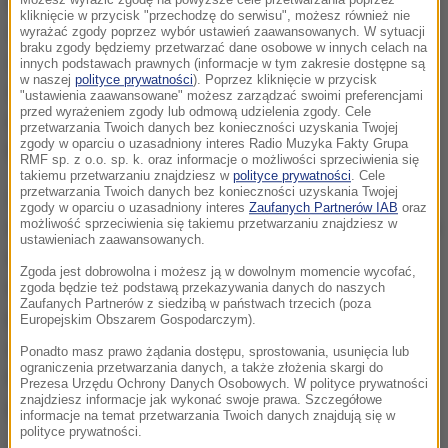
mieszkańców.
O 6 przyjechałem do pracy. Non stop
Możesz wyrazić zgodę na powyższe cele przetwarzania poprzez
kliknięcie w przycisk "przechodzę do serwisu", możesz również nie
carillony grały. Koleżanka, która tu była całą noc
wyrażać zgody poprzez wybór ustawień zaawansowanych. W sytuacji
braku zgody będziemy przetwarzać dane osobowe w innych celach na
mówiła, że już ją głowa boli. Grały jedną sentencję,
innych podstawach prawnych (informacje w tym zakresie dostępne są
w naszej
polityce prywatności
). Poprzez kliknięcie w przycisk
która się w kółko powtarzała. Koło 7 wyłączyli
-
"ustawienia zaawansowane" możesz zarządzać swoimi preferencjami
przed wyrażeniem zgody lub odmową udzielenia zgody. Cele
mówił mężczyzna pracujący w sklepie przy ulicy
przetwarzania Twoich danych bez konieczności uzyskania Twojej
zgody w oparciu o uzasadniony interes Radio Muzyka Fakty Grupa
Rajskiej.
RMF sp. z o.o. sp. k. oraz informacje o możliwości sprzeciwienia się
takiemu przetwarzaniu znajdziesz w
polityce prywatności
. Cele
przetwarzania Twoich danych bez konieczności uzyskania Twojej
Z informacji przekazanych przez mieszkańców
zgody w oparciu o uzasadniony interes
Zaufanych Partnerów IAB
oraz
wynika, że w sprawie carillonu w nocy bezskutecznie
możliwość sprzeciwienia się takiemu przetwarzaniu znajdziesz w
ustawieniach zaawansowanych.
interweniowała policja. Niektórzy z mieszkańców
Zgoda jest dobrowolna i możesz ją w dowolnym momencie wycofać,
narzekają też na miejską carillonistkę,
zgoda będzie też podstawą przekazywania danych do naszych
Zaufanych Partnerów z siedzibą w państwach trzecich (poza
przypuszczając, że w nocy zrobiła próbę i ćwiczyła
Europejskim Obszarem Gospodarczym).
grę na instrumencie. To jednak nieprawda. Moniki
Ponadto masz prawo żądania dostępu, sprostowania, usunięcia lub
ograniczenia przetwarzania danych, a także złożenia skargi do
Kaźmierczak - miejskiej carillonistki - w nocy na
Prezesa Urzędu Ochrony Danych Osobowych. W polityce prywatności
znajdziesz informacje jak wykonać swoje prawa. Szczegółowe
pewno nie było na miejscu.
informacje na temat przetwarzania Twoich danych znajdują się w
polityce prywatności.