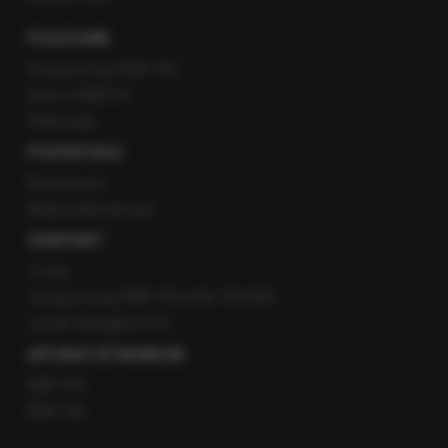
POLECANE
Gorąca Linia RMF FM
Staż w RMF24
Patronaty
POZOSTAŁE
Newsroom
Radio internetowe
KONTAKT
O nas
Gorąca Linia RMF FM: 600 700 800
email: fakty@rmf.fm
APLIKACJE MOBILNE
RMF FM
RMF ON