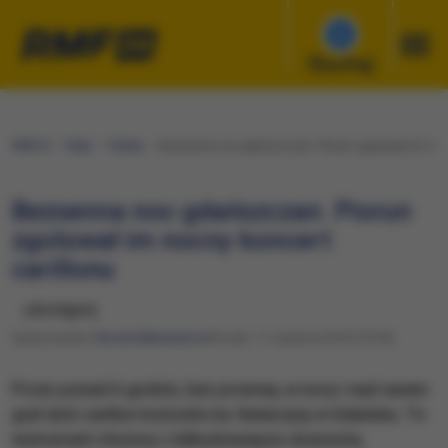
Słuchaj
RMF24
Fakty
Polska
Bezsenna noc gdańszczan. Piorun zgotował im nocn
Bezsenna noc gdańszczan. Piorun
zgotował im nocny koncert
carillonu
udostępnij
Opracowanie:
Nicole Makarewicz
Wtorek, 11 czerwca 2019 (10:55)
Przez ponad 6 godzin, bez przerwy, w nocy i nad ranem
grał dziś carillon kościoła św. Katarzyny w Gdańsku. To
instrument złożony z kilkudziesięciu dzwonów,