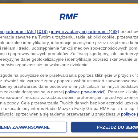
zy innymi:
mienia
i partnerami IAB (1019)
i
innymi zaufanymi partnerami (489)
przechow
ormacje zawarte na Twoim urządzeniu, takie jak pliki cookie, przetwar
unikacji
jak unikalne identyfikatory, informacje przesyłane przez urządzenia k
i reklam i treści, udostępnienie funkcji mediów społecznościowych pom
montach
woju i poprawny naszych produktów. Za Twoją zgodą my, jak i partner
recyzyjne dane geolokalizacyjne i identyfikację poprzez skanowanie u
ub ciągłej
serwisu zgadzasz się na wskazane działania.
zgodę na powyższe cele przetwarzania poprzez kliknięcie w przycisk 
łości
z również nie wyrażać zgody poprzez wybór ustawień zaawansowanych
dziemy przetwarzać dane osobowe w innych celach na innych podsta
ym zakresie dostępne są w naszej
polityce prywatności
). Poprzez kliknię
ie niepodległości przez nasz kraj, po 123 latach
awansowane" możesz zarządzać swoimi preferencjami przed wyrażenie
ia zgody. Cele przetwarzania Twoich danych bez konieczności uzyska
stawą z dnia 23 kwietnia 1937. Po 8 latach, 22 lipca 194
 o uzasadniony interes Radio Muzyka Fakty Grupa RMF sp. z o.o. sp. k
Narodowej. Przywrócono je w okresie transformacji
żliwości sprzeciwienia się takiemu przetwarzaniu znajdziesz w
polityce
nia Twoich danych bez konieczności uzyskania Twojej zgody w oparci
z najważniejszych obchodów w kraju odbywają się prze
ch Partnerów IAB
oraz możliwość sprzeciwienia się takiemu przetwarza
IENIA ZAAWANSOWANE
PRZEJDŹ DO SERW
aawansowanych.
e. Biorą w nich udział przedstawiciele władz państwo