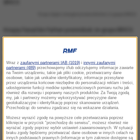
Rosja objęta rotacyjne przewodnictwo w grupie BRICS
Książę Faisal bin Farhan powiedział, że grupa BRICS
jest "korzystnym i ważnym kanałem" do
wzmocnienia współpracy gospodarczej - pisze
Reuters.
Wraz z
zaufanymi partnerami IAB (1019)
i
innymi zaufanymi
partnerami (489)
przechowujemy i/lub odczytujemy informacje zawarte
Przystąpienie Rijadu do grupy zrzeszającej
na Twoim urządzeniu, takie jak pliki cookie, przetwarzamy dane
osobowe, takie jak unikalne identyfikatory, informacje przesyłane
obecnie 10 państw (prócz pięciu nowych członków
przez urządzenia końcowe niezbędne do personalizacji reklam i treści,
udostępnienie funkcji mediów społecznościowych pomiaru ruchu jak
są nimi Republika Południowej Afryki, Brazylia,
również dla rozwoju i poprawny naszych produktów. Za Twoją zgodą
my, jak i partnerzy możemy wykorzystywać precyzyjne dane
Indie, Chiny i Rosja) następuje w sytuacji napięć
geolokalizacyjne i identyfikację poprzez skanowanie urządzeń.
Przechodząc do serwisu zgadzasz się na wskazane działania.
geopolitycznych między USA i Chinami oraz
Możesz wyrazić zgodę na powyższe cele przetwarzania poprzez
ekspansji wpływów Chin w samej Arabii Saudyjskiej
kliknięcie w przycisk "przechodzę do serwisu", możesz również nie
- zauważa Reuters. Dodaje, że pomimo ścisłych
wyrażać zgody poprzez wybór ustawień zaawansowanych. W sytuacji
braku zgody będziemy przetwarzać dane osobowe w innych celach na
kontaktów z USA Arabia Saudyjska coraz częściej
innych podstawach prawnych (informacje w tym zakresie dostępne są