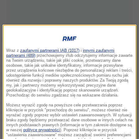
Wraz z
zaufanymi partnerami IAB (1017)
i
innymi zaufanymi
Każdą pacjentkę zachęcamy do odbycia wizyty u
partnerami (489)
przechowujemy i/lub odczytujemy informacje zawarte
na Twoim urządzeniu, takie jak pliki cookie, przetwarzamy dane
fizjoterapeutki uroginekologicznej
- mówi w
osobowe, takie jak unikalne identyfikatory, informacje przesyłane
przez urządzenia końcowe niezbędne do personalizacji reklam i treści,
rozmowie z RMF FM Aleksandra Zyśk z
udostępnienie funkcji mediów społecznościowych pomiaru ruchu jak
również dla rozwoju i poprawny naszych produktów. Za Twoją zgodą
Warszawskiego Szpitala Południowego.
Można też
my, jak i partnerzy możemy wykorzystywać precyzyjne dane
geolokalizacyjne i identyfikację poprzez skanowanie urządzeń.
pracować samodzielnie, ale jeśli chodzi o mięśnie
Przechodząc do serwisu zgadzasz się na wskazane działania.
dna miednicy, nie sztuką jest je napiąć, sztuką jest je
Możesz wyrazić zgodę na powyższe cele przetwarzania poprzez
kliknięcie w przycisk "przechodzę do serwisu", możesz również nie
rozluźnić. I głównie nad tym pracujemy z kobietami w
wyrażać zgody poprzez wybór ustawień zaawansowanych. W sytuacji
trzecim trymestrze
- objaśnia.
braku zgody będziemy przetwarzać dane osobowe w innych celach na
innych podstawach prawnych (informacje w tym zakresie dostępne są
w naszej
polityce prywatności
). Poprzez kliknięcie w przycisk
W każdym trymestrze zmienia się postawa ciała i
"ustawienia zaawansowane" możesz zarządzać swoimi preferencjami