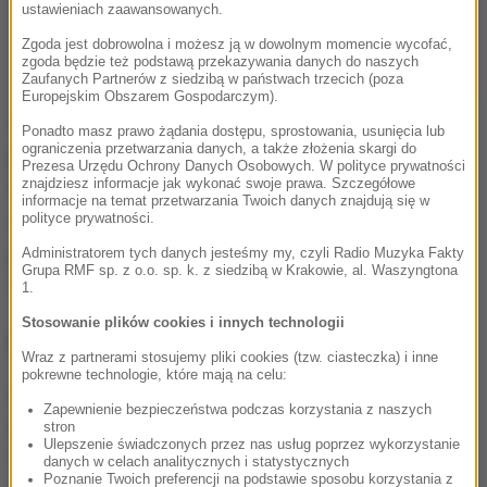
ustawieniach zaawansowanych.
Zgoda jest dobrowolna i możesz ją w dowolnym momencie wycofać,
zgoda będzie też podstawą przekazywania danych do naszych
Zaufanych Partnerów z siedzibą w państwach trzecich (poza
Europejskim Obszarem Gospodarczym).
Co ważne, zagrożenie nie dotyczy tylko lata, bowiem
Ponadto masz prawo żądania dostępu, sprostowania, usunięcia lub
ograniczenia przetwarzania danych, a także złożenia skargi do
promieniowanie UV działa przez cały rok - także
Prezesa Urzędu Ochrony Danych Osobowych. W polityce prywatności
znajdziesz informacje jak wykonać swoje prawa. Szczegółowe
wiosną i nawet w pochmurne dni.
To właśnie
informacje na temat przetwarzania Twoich danych znajdują się w
wiosenne słońce bywa szczególnie zdradliwe - jest
polityce prywatności.
już intensywne, ale skóra po zimie pozostaje
Administratorem tych danych jesteśmy my, czyli Radio Muzyka Fakty
Grupa RMF sp. z o.o. sp. k. z siedzibą w Krakowie, al. Waszyngtona
nieprzygotowana
- dodaje dr Wasiluk.
1.
Stosowanie plików cookies i innych technologii
UVA działa nawet przez szybę
Wraz z partnerami stosujemy pliki cookies (tzw. ciasteczka) i inne
pokrewne technologie, które mają na celu:
Wiele osób błędnie zakłada, że jeśli nie opala się
Zapewnienie bezpieczeństwa podczas korzystania z naszych
świadomie, to nie jest narażona na słońce.
stron
Ulepszenie świadczonych przez nas usług poprzez wykorzystanie
Tymczasem promieniowanie UVA przenika przez
danych w celach analitycznych i statystycznych
Poznanie Twoich preferencji na podstawie sposobu korzystania z